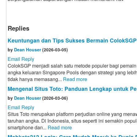
Replies
Keuntungan dan Tips Sukses Bermain ColokSGP
by
Dean Houser
(2026-03-05)
Email Reply
ColokSGP menjadi salah satu metode populer bagi pemain 
angka keluaran Singapore Pools dengan strategi yang lebih
tidak hanya memasang...
Read more
Mengenal Situs Toto: Panduan Lengkap untuk P
by
Dean Houser
(2026-03-06)
Email Reply
Situs Toto merupakan platform perjudian online yang mena
taruhan angka. Di Indonesia, situs seperti ini semakin po
smartphone dan...
Read more
Mahkota212 Login: Cara Mudah Masuk ke Dunia 