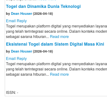
Togel dan Dinamika Dunia Teknologi
by
Dean Houser
(2026-04-18)
Email Reply
Togel merupakan platform digital yang menyediakan layan
yang telah terintegrasi secara online. Dalam konteks mode
sebagai sarana hiburan...
Read more
Eksistensi Togel dalam Sistem Digital Masa Kini
by
Dean Houser
(2026-04-18)
Email Reply
Togel merupakan platform digital yang menyediakan layan
yang telah terintegrasi secara online. Dalam konteks mode
sebagai sarana hiburan...
Read more
ISSN: -