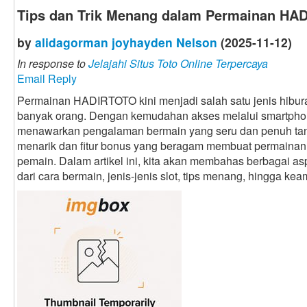
Tips dan Trik Menang dalam Permainan H
by
alidagorman joyhayden Nelson
(2025-11-12)
In response to
Jelajahi Situs Toto Online Terpercaya
Email Reply
Permainan HADIRTOTO kini menjadi salah satu jenis hiburan
banyak orang. Dengan kemudahan akses melalui smartph
menawarkan pengalaman bermain yang seru dan penuh tanta
menarik dan fitur bonus yang beragam membuat permainan 
pemain. Dalam artikel ini, kita akan membahas berbagai a
dari cara bermain, jenis-jenis slot, tips menang, hingga k