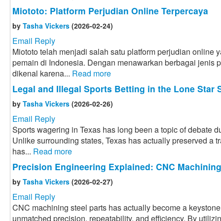
Miototo: Platform Perjudian Online Terpercaya
by
Tasha Vickers
(2026-02-24)
Email Reply
Miototo telah menjadi salah satu platform perjudian online 
pemain di Indonesia. Dengan menawarkan berbagai jenis pe
dikenal karena...
Read more
Legal and Illegal Sports Betting in the Lone Star 
by
Tasha Vickers
(2026-02-26)
Email Reply
Sports wagering in Texas has long been a topic of debate due 
Unlike surrounding states, Texas has actually preserved a t
has...
Read more
Precision Engineering Explained: CNC Machining
by
Tasha Vickers
(2026-02-27)
Email Reply
CNC machining steel parts has actually become a keystone 
unmatched precision, repeatability, and efficiency. By utili