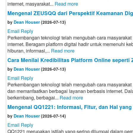
internet, masyarakat...
Read more
Mengenal ZEUSQQ dari Perspektif Keamanan Digi
by
Dean Houser
(2026-07-13)
Email Reply
Perkembangan teknologi telah mengubah cara masyarakat 
internet. Beragam platform digital hadir untuk memenuhi k
hiburan, informasi,...
Read more
Cara Menilai Kredibilitas Platform Online sepert
by
Dean Houser
(2026-07-13)
Email Reply
Perkembangan teknologi telah mengubah cara masyarakat 
dan memanfaatkan berbagai layanan berbasis internet. Dala
berkembang, berbagai...
Read more
Mengenal QQ1221: Informasi, Fitur, dan Hal yang 
by
Dean Houser
(2026-07-14)
Email Reply
QQ1221 merupakan istilah yang sering dijumpai dalam pe