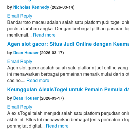
by
Nicholas Kennedy
(2026-03-14)
Email Reply
Bandar toto macau adalah salah satu platform judi togel on
pecinta taruhan angka. Dengan berbagai pilihan pasaran to
menikmati...
Read more
Agen slot gacor: Situs Judi Online dengan Keam
by
Dean Houser
(2026-03-17)
Email Reply
Agen slot gacor adalah salah satu platform judi online yang 
ini menawarkan berbagai permainan menarik mulai dari slot o
casino....
Read more
Keunggulan AlexisTogel untuk Pemain Pemula da
by
Dean Houser
(2026-03-17)
Email Reply
AlexisTogel telah menjadi salah satu platform perjudian onl
akhir ini. Situs ini menawarkan berbagai jenis permainan t
perangkat digital...
Read more