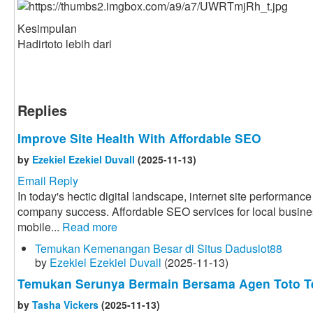
Kesimpulan
Hadirtoto lebih dari
Replies
Improve Site Health With Affordable SEO
by
Ezekiel Ezekiel Duvall
(2025-11-13)
Email Reply
In today's hectic digital landscape, internet site performance
company success. Affordable SEO services for local business
mobile...
Read more
Temukan Kemenangan Besar di Situs Daduslot88
by
Ezekiel Ezekiel Duvall
(2025-11-13)
Temukan Serunya Bermain Bersama Agen Toto T
by
Tasha Vickers
(2025-11-13)