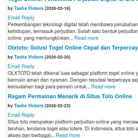
by
Tasha Vickers
(2026-02-18)
Email Reply
Perkembangan teknologi digital telah membawa perubahan
kehidupan, termasuk perjudian. Salah satu bentuk perjudian
online, yang memungkinkan...
Read more
Olxtoto: Solusi Togel Online Cepat dan Terperca
by
Tasha Vickers
(2026-02-20)
Email Reply
OLXTOTO telah dikenal luas sebagai platform togel onli
bermain aman dan nyaman. Dengan reputasi terpercaya s
kemudahan bagi para pemain untuk...
Read more
Ragam Permainan Menarik di Situs Toto Online
by
Tasha Vickers
(2026-02-23)
Email Reply
Situs toto merupakan platform perjudian online yang mena
taruhan, terutama togel atau lotere. Di Indonesia, situs t
akses dan berbagai...
Read more