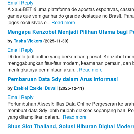
Email Reply
A 3355BET é uma plataforma de apostas esportivas, cassino
games que vem ganhando grande destaque no Brasil. Para a
jogos exclusivos e...
Read more
Mengapa Kenzobet Menjadi Pilihan Utama bagi 
by
Tasha Vickers
(2025-11-30)
Email Reply
Di dunia judi online yang berkembang pesat, Kenzobet men
menggabungkan fitur-fitur modern, keamanan pemain, dan
meningkatnya permintaan akan...
Read more
Pembaruan Data Sdy dalam Arus Informasi
by
Ezekiel Ezekiel Duvall
(2025-12-11)
Email Reply
Pertumbuhan Aksesibilitas Data Online Pergeseran ke arah 
membuat data Sdy lebih mudah diakses sepanjang hari. P
yang ditampilkan dalam...
Read more
Situs Slot Thailand, Solusi Hiburan Digital Mode