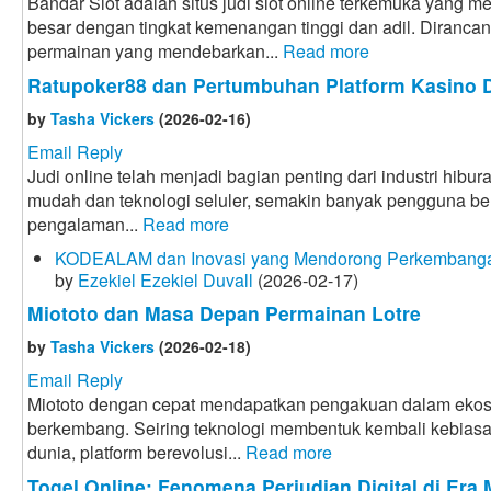
Bandar Slot adalah situs judi slot online terkemuka yang
besar dengan tingkat kemenangan tinggi dan adil. Diranca
permainan yang mendebarkan...
Read more
Ratupoker88 dan Pertumbuhan Platform Kasino D
by
Tasha Vickers
(2026-02-16)
Email Reply
Judi online telah menjadi bagian penting dari industri hibur
mudah dan teknologi seluler, semakin banyak pengguna beral
pengalaman...
Read more
KODEALAM dan Inovasi yang Mendorong Perkembang
by
Ezekiel Ezekiel Duvall
(2026-02-17)
Miototo dan Masa Depan Permainan Lotre
by
Tasha Vickers
(2026-02-18)
Email Reply
Miototo dengan cepat mendapatkan pengakuan dalam ekosi
berkembang. Seiring teknologi membentuk kembali kebiasaa
dunia, platform berevolusi...
Read more
Togel Online: Fenomena Perjudian Digital di Era