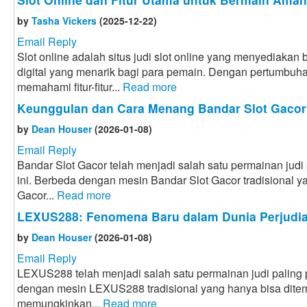
by
Tasha Vickers
(2025-12-22)
Email Reply
Slot online adalah situs judi slot online yang menyediaka
digital yang menarik bagi para pemain. Dengan pertumbuhan
memahami fitur-fitur...
Read more
Keunggulan dan Cara Menang Bandar Slot Gacor
by
Dean Houser
(2026-01-08)
Email Reply
Bandar Slot Gacor telah menjadi salah satu permainan judi p
ini. Berbeda dengan mesin Bandar Slot Gacor tradisional yan
Gacor...
Read more
LEXUS288: Fenomena Baru dalam Dunia Perjudi
by
Dean Houser
(2026-01-08)
Email Reply
LEXUS288 telah menjadi salah satu permainan judi paling po
dengan mesin LEXUS288 tradisional yang hanya bisa ditem
memungkinkan...
Read more