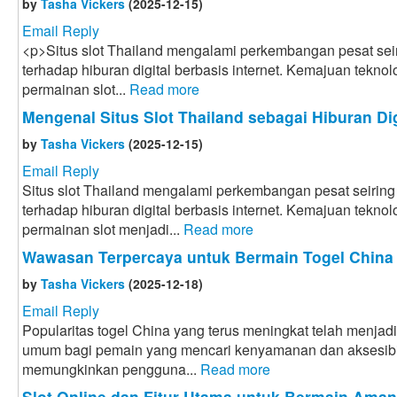
by
Tasha Vickers
(2025-12-15)
Email Reply
<p>Situs slot Thailand mengalami perkembangan pesat sei
terhadap hiburan digital berbasis internet. Kemajuan tekn
permainan slot...
Read more
Mengenal Situs Slot Thailand sebagai Hiburan Dig
by
Tasha Vickers
(2025-12-15)
Email Reply
Situs slot Thailand mengalami perkembangan pesat seirin
terhadap hiburan digital berbasis internet. Kemajuan tekn
permainan slot menjadi...
Read more
Wawasan Terpercaya untuk Bermain Togel China
by
Tasha Vickers
(2025-12-18)
Email Reply
Popularitas togel China yang terus meningkat telah menjadik
umum bagi pemain yang mencari kenyamanan dan aksesibilit
memungkinkan pengguna...
Read more
Slot Online dan Fitur Utama untuk Bermain Aman