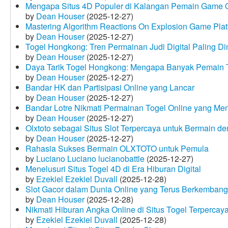
Mengapa Situs 4D Populer di Kalangan Pemain Game 
by
Dean Houser
(2025-12-27)
Mastering Algorithm Reactions On Explosion Game Plat
by
Dean Houser
(2025-12-27)
Togel Hongkong: Tren Permainan Judi Digital Paling Dim
by
Dean Houser
(2025-12-27)
Daya Tarik Togel Hongkong: Mengapa Banyak Pemain T
by
Dean Houser
(2025-12-27)
Bandar HK dan Partisipasi Online yang Lancar
by
Dean Houser
(2025-12-27)
Bandar Lotre Nikmati Permainan Togel Online yang Me
by
Dean Houser
(2025-12-27)
Olxtoto sebagai Situs Slot Terpercaya untuk Bermain 
by
Dean Houser
(2025-12-27)
Rahasia Sukses Bermain OLXTOTO untuk Pemula
by
Luciano Luciano lucianobattle
(2025-12-27)
Menelusuri Situs Togel 4D di Era Hiburan Digital
by
Ezekiel Ezekiel Duvall
(2025-12-28)
Slot Gacor dalam Dunia Online yang Terus Berkembang
by
Dean Houser
(2025-12-28)
Nikmati Hiburan Angka Online di Situs Togel Terpercay
by
Ezekiel Ezekiel Duvall
(2025-12-28)