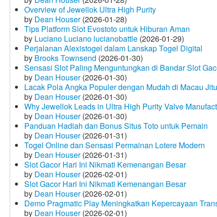
Overview of Jewellok Ultra High Purity
by
Dean Houser
(2026-01-28)
Tips Platform Slot Evostoto untuk Hiburan Aman
by
Luciano Luciano lucianobattle
(2026-01-29)
Perjalanan Alexistogel dalam Lanskap Togel Digital
by
Brooks Townsend
(2026-01-30)
Sensasi Slot Paling Menguntungkan di Bandar Slot Gac
by
Dean Houser
(2026-01-30)
Lacak Pola Angka Populer dengan Mudah di Macau Jit
by
Dean Houser
(2026-01-30)
Why Jewellok Leads in Ultra High Purity Valve Manufact
by
Dean Houser
(2026-01-30)
Panduan Hadiah dan Bonus Situs Toto untuk Pemain
by
Dean Houser
(2026-01-31)
Togel Online dan Sensasi Permainan Lotere Modern
by
Dean Houser
(2026-01-31)
Slot Gacor Hari Ini Nikmati Kemenangan Besar
by
Dean Houser
(2026-02-01)
Slot Gacor Hari Ini Nikmati Kemenangan Besar
by
Dean Houser
(2026-02-01)
Demo Pragmatic Play Meningkatkan Kepercayaan Tran
by
Dean Houser
(2026-02-01)