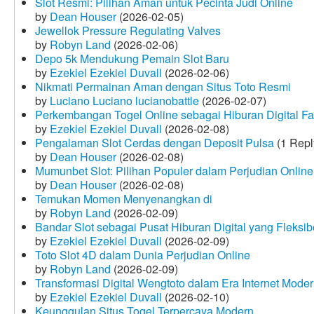
Slot Resmi: Pilihan Aman untuk Pecinta Judi Online
by
Dean Houser
(2026-02-05)
Jewellok Pressure Regulating Valves
by
Robyn Land
(2026-02-06)
Depo 5k Mendukung Pemain Slot Baru
by
Ezekiel Ezekiel Duvall
(2026-02-06)
Nikmati Permainan Aman dengan Situs Toto Resmi
by
Luciano Luciano lucianobattle
(2026-02-07)
Perkembangan Togel Online sebagai Hiburan Digital Fav
by
Ezekiel Ezekiel Duvall
(2026-02-08)
Pengalaman Slot Cerdas dengan Deposit Pulsa
(1 Repl
by
Dean Houser
(2026-02-08)
Mumunbet Slot: Pilihan Populer dalam Perjudian Online
by
Dean Houser
(2026-02-08)
Temukan Momen Menyenangkan di
by
Robyn Land
(2026-02-09)
Bandar Slot sebagai Pusat Hiburan Digital yang Fleksib
by
Ezekiel Ezekiel Duvall
(2026-02-09)
Toto Slot 4D dalam Dunia Perjudian Online
by
Robyn Land
(2026-02-09)
Transformasi Digital Wengtoto dalam Era Internet Mode
by
Ezekiel Ezekiel Duvall
(2026-02-10)
Keunggulan Situs Togel Terpercaya Modern