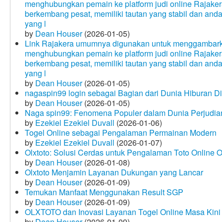
menghubungkan pemain ke platform judi online Rajakera
berkembang pesat, memiliki tautan yang stabil dan and
yang l
by
Dean Houser
(2026-01-05)
Link Rajakera umumnya digunakan untuk menggambarkan
menghubungkan pemain ke platform judi online Rajakera
berkembang pesat, memiliki tautan yang stabil dan and
yang l
by
Dean Houser
(2026-01-05)
nagaspin99 login sebagai Bagian dari Dunia Hiburan Di
by
Dean Houser
(2026-01-05)
Naga spin99: Fenomena Populer dalam Dunia Perjudian
by
Ezekiel Ezekiel Duvall
(2026-01-06)
Togel Online sebagai Pengalaman Permainan Modern
by
Ezekiel Ezekiel Duvall
(2026-01-07)
Olxtoto: Solusi Cerdas untuk Pengalaman Toto Online O
by
Dean Houser
(2026-01-08)
Olxtoto Menjamin Layanan Dukungan yang Lancar
by
Dean Houser
(2026-01-09)
Temukan Manfaat Menggunakan Result SGP
by
Dean Houser
(2026-01-09)
OLXTOTO dan Inovasi Layanan Togel Online Masa Kini
by
Dean Houser
(2026-01-09)