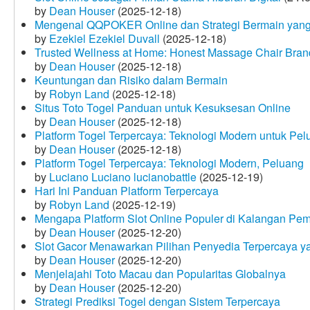
by
Dean Houser
(2025-12-18)
Mengenal QQPOKER Online dan Strategi Bermain yang
by
Ezekiel Ezekiel Duvall
(2025-12-18)
Trusted Wellness at Home: Honest Massage Chair Bran
by
Dean Houser
(2025-12-18)
Keuntungan dan Risiko dalam Bermain
by
Robyn Land
(2025-12-18)
Situs Toto Togel Panduan untuk Kesuksesan Online
by
Dean Houser
(2025-12-18)
Platform Togel Terpercaya: Teknologi Modern untuk Pe
by
Dean Houser
(2025-12-18)
Platform Togel Terpercaya: Teknologi Modern, Peluang
by
Luciano Luciano lucianobattle
(2025-12-19)
Hari Ini Panduan Platform Terpercaya
by
Robyn Land
(2025-12-19)
Mengapa Platform Slot Online Populer di Kalangan Pe
by
Dean Houser
(2025-12-20)
Slot Gacor Menawarkan Pilihan Penyedia Terpercaya y
by
Dean Houser
(2025-12-20)
Menjelajahi Toto Macau dan Popularitas Globalnya
by
Dean Houser
(2025-12-20)
Strategi Prediksi Togel dengan Sistem Terpercaya