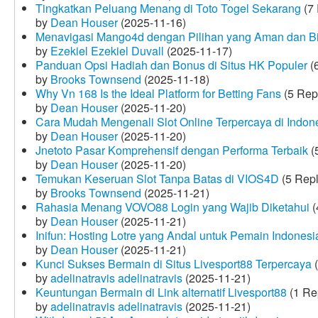
Tingkatkan Peluang Menang di Toto Togel Sekarang
(7 
by
Dean Houser
(2025-11-16)
Menavigasi Mango4d dengan Pilihan yang Aman dan B
by
Ezekiel Ezekiel Duvall
(2025-11-17)
Panduan Opsi Hadiah dan Bonus di Situs HK Populer
(6
by
Brooks Townsend
(2025-11-18)
Why Vn 168 Is the Ideal Platform for Betting Fans
(5 Rep
by
Dean Houser
(2025-11-20)
Cara Mudah Mengenali Slot Online Terpercaya di Indon
by
Dean Houser
(2025-11-20)
Jnetoto Pasar Komprehensif dengan Performa Terbaik
(
by
Dean Houser
(2025-11-20)
Temukan Keseruan Slot Tanpa Batas di VIOS4D
(5 Repl
by
Brooks Townsend
(2025-11-21)
Rahasia Menang VOVO88 Login yang Wajib Diketahui
(
by
Dean Houser
(2025-11-21)
Inifun: Hosting Lotre yang Andal untuk Pemain Indonesi
by
Dean Houser
(2025-11-21)
Kunci Sukses Bermain di Situs Livesport88 Terpercaya
(
by
adelinatravis adelinatravis
(2025-11-21)
Keuntungan Bermain di Link alternatif Livesport88
(1 Re
by
adelinatravis adelinatravis
(2025-11-21)