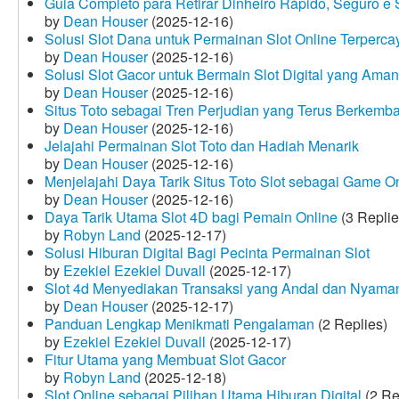
Guia Completo para Retirar Dinheiro Rápido, Seguro 
by
Dean Houser
(2025-12-16)
Solusi Slot Dana untuk Permainan Slot Online Terperca
by
Dean Houser
(2025-12-16)
Solusi Slot Gacor untuk Bermain Slot Digital yang Aman
by
Dean Houser
(2025-12-16)
Situs Toto sebagai Tren Perjudian yang Terus Berkemb
by
Dean Houser
(2025-12-16)
Jelajahi Permainan Slot Toto dan Hadiah Menarik
by
Dean Houser
(2025-12-16)
Menjelajahi Daya Tarik Situs Toto Slot sebagai Game O
by
Dean Houser
(2025-12-16)
Daya Tarik Utama Slot 4D bagi Pemain Online
(3 Replie
by
Robyn Land
(2025-12-17)
Solusi Hiburan Digital Bagi Pecinta Permainan Slot
by
Ezekiel Ezekiel Duvall
(2025-12-17)
Slot 4d Menyediakan Transaksi yang Andal dan Nyama
by
Dean Houser
(2025-12-17)
Panduan Lengkap Menikmati Pengalaman
(2 Replies)
by
Ezekiel Ezekiel Duvall
(2025-12-17)
Fitur Utama yang Membuat Slot Gacor
by
Robyn Land
(2025-12-18)
Slot Online sebagai Pilihan Utama Hiburan Digital
(2 Re