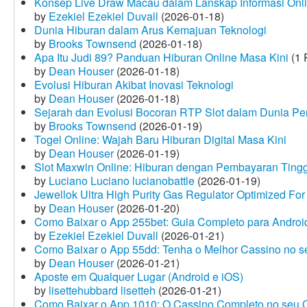
Konsep Live Draw Macau dalam Lanskap Informasi Onl
by
Ezekiel Ezekiel Duvall
(2026-01-18)
Dunia Hiburan dalam Arus Kemajuan Teknologi
by
Brooks Townsend
(2026-01-18)
Apa Itu Judi 89? Panduan Hiburan Online Masa Kini
(1 
by
Dean Houser
(2026-01-18)
Evolusi Hiburan Akibat Inovasi Teknologi
by
Dean Houser
(2026-01-18)
Sejarah dan Evolusi Bocoran RTP Slot dalam Dunia Pe
by
Brooks Townsend
(2026-01-19)
Togel Online: Wajah Baru Hiburan Digital Masa Kini
by
Dean Houser
(2026-01-19)
Slot Maxwin Online: Hiburan dengan Pembayaran Tingg
by
Luciano Luciano lucianobattle
(2026-01-19)
Jewellok Ultra High Purity Gas Regulator Optimized For
by
Dean Houser
(2026-01-20)
Como Baixar o App 255bet: Guia Completo para Android
by
Ezekiel Ezekiel Duvall
(2026-01-21)
Como Baixar o App 55dd: Tenha o Melhor Cassino no s
by
Dean Houser
(2026-01-21)
Aposte em Qualquer Lugar (Android e iOS)
by
lisettehubbard lisetteh
(2026-01-21)
Como Baixar o App 1010: O Cassino Completo no seu C