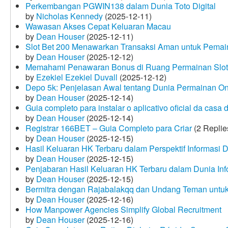
Perkembangan PGWIN138 dalam Dunia Toto Digital
by
Nicholas Kennedy
(2025-12-11)
Wawasan Akses Cepat Keluaran Macau
by
Dean Houser
(2025-12-11)
Slot Bet 200 Menawarkan Transaksi Aman untuk Pemai
by
Dean Houser
(2025-12-12)
Memahami Penawaran Bonus di Ruang Permainan Slot 
by
Ezekiel Ezekiel Duvall
(2025-12-12)
Depo 5k: Penjelasan Awal tentang Dunia Permainan On
by
Dean Houser
(2025-12-14)
Guia completo para instalar o aplicativo oficial da casa
by
Dean Houser
(2025-12-14)
Registrar 166BET – Guia Completo para Criar
(2 Replie
by
Dean Houser
(2025-12-15)
Hasil Keluaran HK Terbaru dalam Perspektif Informasi D
by
Dean Houser
(2025-12-15)
Penjabaran Hasil Keluaran HK Terbaru dalam Dunia Info
by
Dean Houser
(2025-12-15)
Bermitra dengan Rajabalakqq dan Undang Teman untu
by
Dean Houser
(2025-12-16)
How Manpower Agencies Simplify Global Recruitment
by
Dean Houser
(2025-12-16)