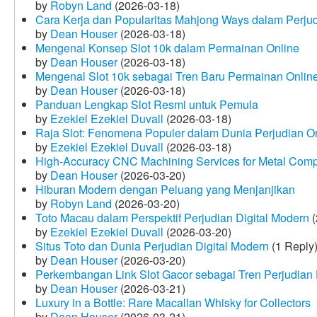
by
Robyn Land
(2026-03-18)
Cara Kerja dan Popularitas Mahjong Ways dalam Perju
by
Dean Houser
(2026-03-18)
Mengenal Konsep Slot 10k dalam Permainan Online
by
Dean Houser
(2026-03-18)
Mengenal Slot 10k sebagai Tren Baru Permainan Onlin
by
Dean Houser
(2026-03-18)
Panduan Lengkap Slot Resmi untuk Pemula
by
Ezekiel Ezekiel Duvall
(2026-03-18)
Raja Slot: Fenomena Populer dalam Dunia Perjudian O
by
Ezekiel Ezekiel Duvall
(2026-03-18)
High-Accuracy CNC Machining Services for Metal Compo
by
Dean Houser
(2026-03-20)
Hiburan Modern dengan Peluang yang Menjanjikan
by
Robyn Land
(2026-03-20)
Toto Macau dalam Perspektif Perjudian Digital Modern
(
by
Ezekiel Ezekiel Duvall
(2026-03-20)
Situs Toto dan Dunia Perjudian Digital Modern
(1 Reply
by
Dean Houser
(2026-03-20)
Perkembangan Link Slot Gacor sebagai Tren Perjudian D
by
Dean Houser
(2026-03-21)
Luxury in a Bottle: Rare Macallan Whisky for Collectors
by
Dean Houser
(2026-03-21)