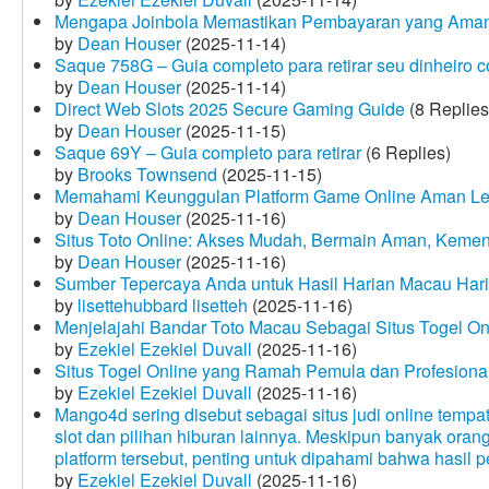
Mengapa Joinbola Memastikan Pembayaran yang Aman
by
Dean Houser
(2025-11-14)
Saque 758G – Guia completo para retirar seu dinheiro 
by
Dean Houser
(2025-11-14)
Direct Web Slots 2025 Secure Gaming Guide
(8 Replies
by
Dean Houser
(2025-11-15)
Saque 69Y – Guia completo para retirar
(6 Replies)
by
Brooks Townsend
(2025-11-15)
Memahami Keunggulan Platform Game Online Aman Le
by
Dean Houser
(2025-11-16)
Situs Toto Online: Akses Mudah, Bermain Aman, Keme
by
Dean Houser
(2025-11-16)
Sumber Tepercaya Anda untuk Hasil Harian Macau Hari 
by
lisettehubbard lisetteh
(2025-11-16)
Menjelajahi Bandar Toto Macau Sebagai Situs Togel On
by
Ezekiel Ezekiel Duvall
(2025-11-16)
Situs Togel Online yang Ramah Pemula dan Profesiona
by
Ezekiel Ezekiel Duvall
(2025-11-16)
Mango4d sering disebut sebagai situs judi online temp
slot dan pilihan hiburan lainnya. Meskipun banyak oran
platform tersebut, penting untuk dipahami bahwa hasil 
by
Ezekiel Ezekiel Duvall
(2025-11-16)