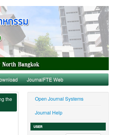
ownload
JournalFTE Web
Open Journal Systems
ng the
Journal Help
USER