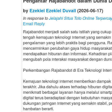
Pengantar Rajabandot dalam Dunia Di
by
Ezekiel Ezekiel Duvall
(2026-06-17)
In response to
Jelajahi Situs Toto Online Terperca
Email Reply
Rajabandot menjadi salah satu istilah yang cukup
tengah kemajuan teknologi internet yang semakin
pengalaman yang lebih praktis bagi pengguna. Ra
mencerminkan perubahan gaya hidup masyarakat 
mendapatkan hiburan dan informasi. Kehadiran pla
mengubah pola interaksi masyarakat dengan dunia 
Perkembangan Rajabandot di Era Teknologi Inter
Kemajuan teknologi internet memberikan dampak
terakhir. Jika dahulu akses terhadap hiburan digit
menikmati berbagai layanan hanya melalui smartp
digital terus beradaptasi dengan kebutuhan masy
dukungan jaringan internet yang semakin stabil, 
hambatan berarti.