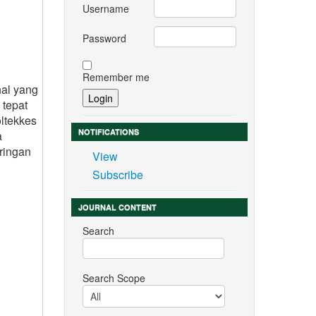
Username
Password
Remember me
nal yang
 tepat
oltekkes
NOTIFICATIONS
a
aringan
View
Subscribe
JOURNAL CONTENT
Search
Search Scope