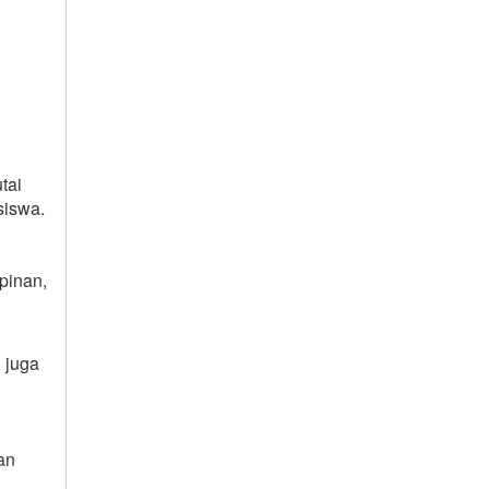
tai
iswa.
pinan,
 juga
an