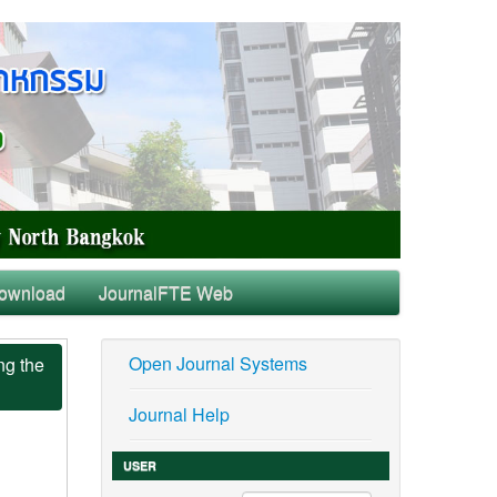
ownload
JournalFTE Web
Open Journal Systems
ng the
Journal Help
USER