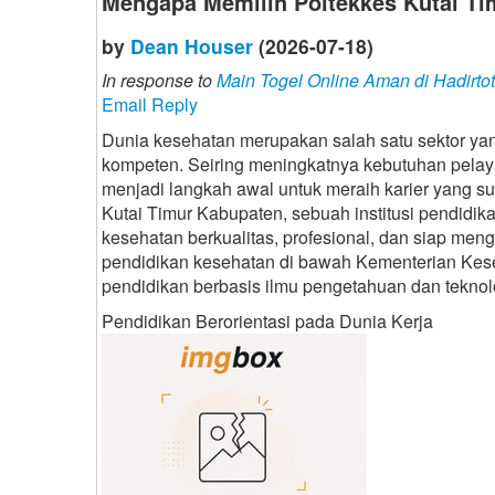
Mengapa Memilih Poltekkes Kutai Ti
by
Dean Houser
(2026-07-18)
In response to
Main Togel Online Aman di Hadirto
Email Reply
Dunia kesehatan merupakan salah satu sektor ya
kompeten. Seiring meningkatnya kebutuhan pelayan
menjadi langkah awal untuk meraih karier yang su
Kutai Timur Kabupaten, sebuah institusi pendid
kesehatan berkualitas, profesional, dan siap meng
pendidikan kesehatan di bawah Kementerian Kese
pendidikan berbasis ilmu pengetahuan dan teknol
Pendidikan Berorientasi pada Dunia Kerja