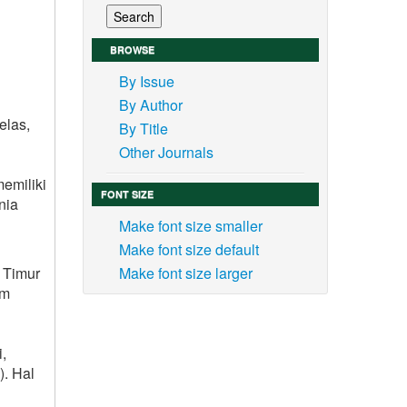
BROWSE
By Issue
By Author
elas,
By Title
Other Journals
emiliki
FONT SIZE
nia
Make font size smaller
Make font size default
 Timur
Make font size larger
am
,
). Hal