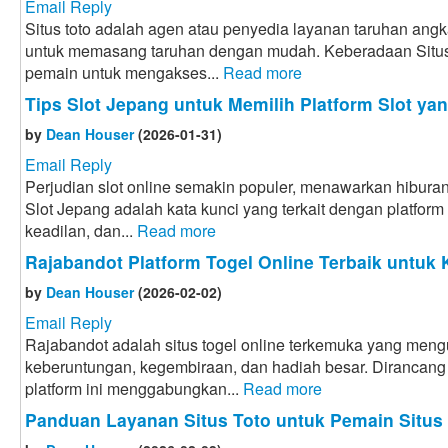
Email Reply
Situs toto adalah agen atau penyedia layanan taruhan an
untuk memasang taruhan dengan mudah. Keberadaan Situ
pemain untuk mengakses...
Read more
Tips Slot Jepang untuk Memilih Platform Slot ya
by
Dean Houser
(2026-01-31)
Email Reply
Perjudian slot online semakin populer, menawarkan hibura
Slot Jepang adalah kata kunci yang terkait dengan platfo
keadilan, dan...
Read more
Rajabandot Platform Togel Online Terbaik untuk
by
Dean Houser
(2026-02-02)
Email Reply
Rajabandot adalah situs togel online terkemuka yang men
keberuntungan, kegembiraan, dan hadiah besar. Dirancang 
platform ini menggabungkan...
Read more
Panduan Layanan Situs Toto untuk Pemain Situs 