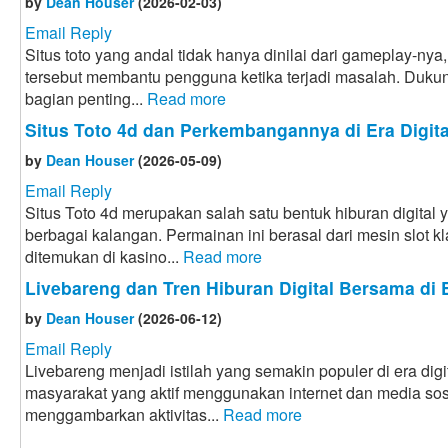
by
Dean Houser
(2026-02-03)
Email Reply
Situs toto yang andal tidak hanya dinilai dari gameplay-nya,
tersebut membantu pengguna ketika terjadi masalah. Duku
bagian penting...
Read more
Situs Toto 4d dan Perkembangannya di Era Digit
by
Dean Houser
(2026-05-09)
Email Reply
Situs Toto 4d merupakan salah satu bentuk hiburan digital y
berbagai kalangan. Permainan ini berasal dari mesin slot k
ditemukan di kasino...
Read more
Livebareng dan Tren Hiburan Digital Bersama di
by
Dean Houser
(2026-06-12)
Email Reply
Livebareng menjadi istilah yang semakin populer di era dig
masyarakat yang aktif menggunakan internet dan media sos
menggambarkan aktivitas...
Read more