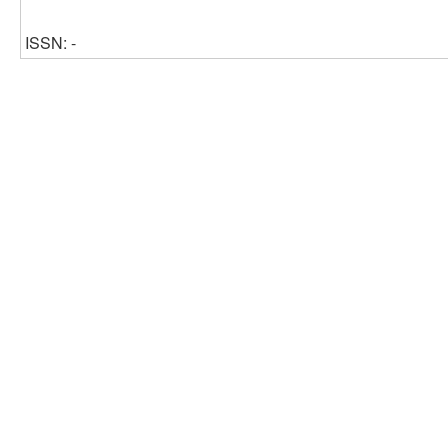
ISSN: -