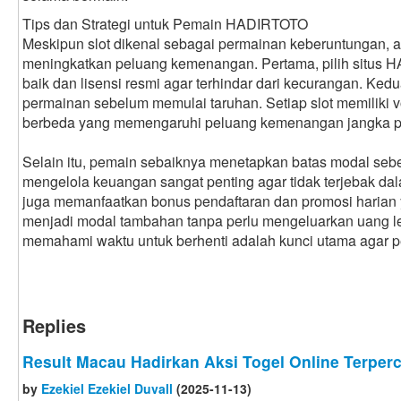
Tips dan Strategi untuk Pemain HADIRTOTO
Meskipun slot dikenal sebagai permainan keberuntungan, a
meningkatkan peluang kemenangan. Pertama, pilih situs H
baik dan lisensi resmi agar terhindar dari kecurangan. Kedu
permainan sebelum memulai taruhan. Setiap slot memiliki vo
berbeda yang memengaruhi peluang kemenangan jangka p
Selain itu, pemain sebaiknya menetapkan batas modal sebe
mengelola keuangan sangat penting agar tidak terjebak da
juga memanfaatkan bonus pendaftaran dan promosi harian ya
menjadi modal tambahan tanpa perlu mengeluarkan uang le
memahami waktu untuk berhenti adalah kunci utama agar 
Replies
Result Macau Hadirkan Aksi Togel Online Terper
by
Ezekiel Ezekiel Duvall
(2025-11-13)