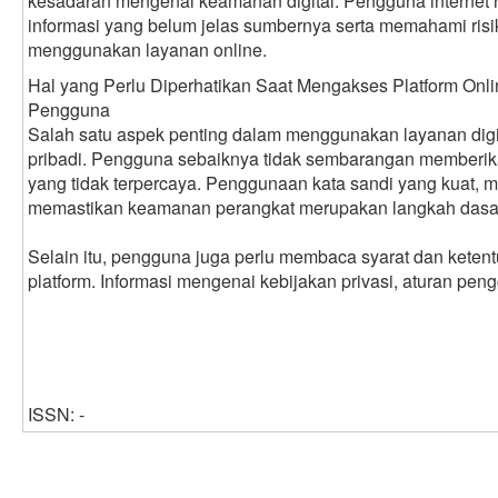
kesadaran mengenai keamanan digital. Pengguna internet ha
informasi yang belum jelas sumbernya serta memahami ris
menggunakan layanan online.
Hal yang Perlu Diperhatikan Saat Mengakses Platform Onl
Pengguna
Salah satu aspek penting dalam menggunakan layanan dig
pribadi. Pengguna sebaiknya tidak sembarangan memberikan
yang tidak terpercaya. Penggunaan kata sandi yang kuat, 
memastikan keamanan perangkat merupakan langkah dasar 
Selain itu, pengguna juga perlu membaca syarat dan keten
platform. Informasi mengenai kebijakan privasi, aturan pen
ISSN: -