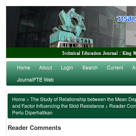
Home
About
Login
Search
Current
A
JournalFTE Web
Home
>
The Study of Relationship between the Mean Dep
and Factor Influencing the Skid Resistance
>
Reader Co
Perlu Diperhatikan
Reader Comments