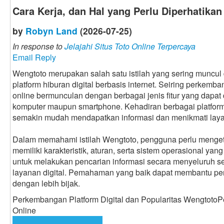
Cara Kerja, dan Hal yang Perlu Diperhatikan
by
Robyn Land
(2026-07-25)
In response to
Jelajahi Situs Toto Online Terpercaya
Email Reply
Wengtoto merupakan salah satu istilah yang sering munc
platform hiburan digital berbasis internet. Seiring perkemb
online bermunculan dengan berbagai jenis fitur yang dapat 
komputer maupun smartphone. Kehadiran berbagai platform
semakin mudah mendapatkan informasi dan menikmati layan
Dalam memahami istilah Wengtoto, pengguna perlu mengeta
memiliki karakteristik, aturan, serta sistem operasional yan
untuk melakukan pencarian informasi secara menyeluruh
layanan digital. Pemahaman yang baik dapat membantu p
dengan lebih bijak.
Perkembangan Platform Digital dan Popularitas Wengtoto
Online