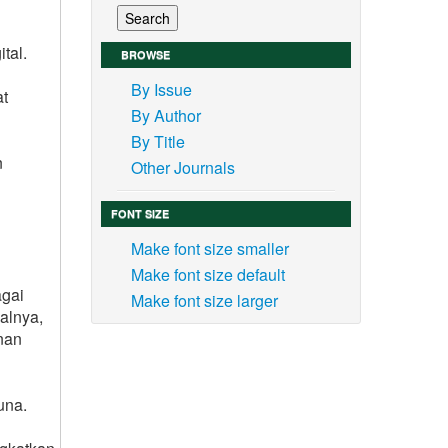
tal.
BROWSE
By Issue
at
By Author
By Title
n
Other Journals
FONT SIZE
Make font size smaller
Make font size default
agai
Make font size larger
alnya,
nan
una.