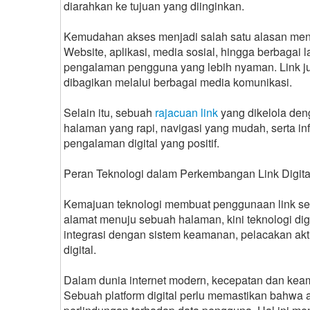
diarahkan ke tujuan yang diinginkan.
Kemudahan akses menjadi salah satu alasan menga
Website, aplikasi, media sosial, hingga berbaga
pengalaman pengguna yang lebih nyaman. Link j
dibagikan melalui berbagai media komunikasi.
Selain itu, sebuah
rajacuan link
yang dikelola den
halaman yang rapi, navigasi yang mudah, serta in
pengalaman digital yang positif.
Peran Teknologi dalam Perkembangan Link Digita
Kemajuan teknologi membuat penggunaan link sem
alamat menuju sebuah halaman, kini teknologi dig
integrasi dengan sistem keamanan, pelacakan akt
digital.
Dalam dunia internet modern, kecepatan dan kea
Sebuah platform digital perlu memastikan bahwa 