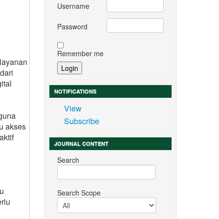
Username
Password
Remember me
 layanan
dari
ital
NOTIFICATIONS
View
gguna
Subscribe
tu akses
ktif
JOURNAL CONTENT
Search
au
Search Scope
rlu