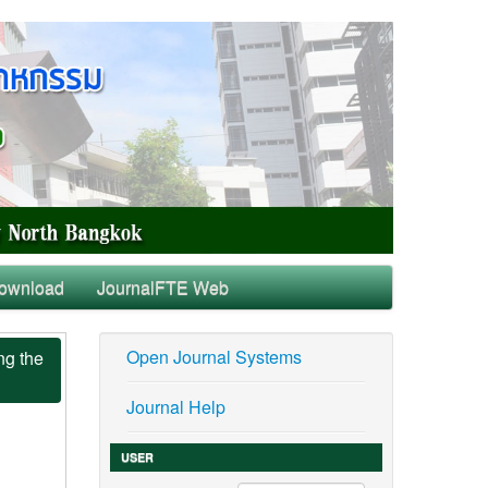
ownload
JournalFTE Web
Open Journal Systems
ng the
Journal Help
USER