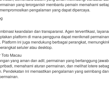
at permainan yang terorganisir membantu pemain memahami setia
 mempromosikan pengalaman yang dapat dipercaya.
mbinasi keandalan dan transparansi. Agen terverifikasi, layana
ciptakan platform di mana pengguna dapat menikmati permainan 
n. Platform ini juga mendukung berbagai perangkat, memungkin
erangkat seluler atau desktop.
r Toto Macau
ngan yang aman dan adil, permainan yang bertanggung jawab
pribadi, memahami aturan permainan, dan melihat lotere sebag
in. Pendekatan ini memastikan pengalaman yang seimbang dan
permainan.