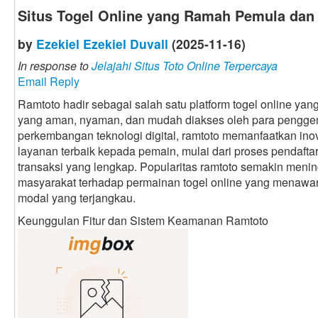
Situs Togel Online yang Ramah Pemula dan 
by
Ezekiel Ezekiel Duvall
(2025-11-16)
In response to
Jelajahi Situs Toto Online Terpercaya
Email Reply
Ramtoto hadir sebagai salah satu platform togel online 
yang aman, nyaman, dan mudah diakses oleh para penggem
perkembangan teknologi digital, ramtoto memanfaatkan ino
layanan terbaik kepada pemain, mulai dari proses pendafta
transaksi yang lengkap. Popularitas ramtoto semakin menin
masyarakat terhadap permainan togel online yang menaw
modal yang terjangkau.
Keunggulan Fitur dan Sistem Keamanan Ramtoto