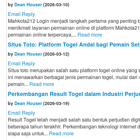
by
Dean Houser
(2026-03-10)
Email Reply
Mahkota212 Login menjadi langkah pertama yang penting b
menikmati layanan permainan online di platform Mahkota212
permainan online terpercaya,...
Read more
Situs Toto: Platform Togel Andal bagi Pemain Set
by
Dean Houser
(2026-03-12)
Email Reply
Situs toto merupakan salah satu platform togel online yang 
ini menawarkan berbagai jenis permainan togel, mulai dari
pemain...
Read more
Perkembangan Result Togel dalam Industri Perjud
by
Dean Houser
(2026-03-19)
Email Reply
Result Togel telah menjadi salah satu bentuk perjudian digi
beberapa tahun terakhir. Perkembangan teknologi interne
siapa saja untuk...
Read more