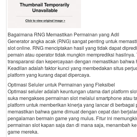
Bagaimana RNG Memastikan Permainan yang Adil
Generator angka acak (RNG) sangat penting untuk memastik
slot online. RNG menciptakan hasil yang tidak dapat dipredi
pemain atau operator tidak mungkin memprediksi hasilnya.
transparansi dan kepercayaan dengan memastikan bahwa h
Keadilan adalah faktor kunci yang membedakan situs perjudi
platform yang kurang dapat dipercaya.
Optimasi Seluler untuk Permainan yang Fleksibel
Optimasi seluler adalah keuntungan utama dari platform sl
suka mengakses permainan slot melalui smartphone atau tab
platform untuk memberikan kinerja yang lancar di berbagai 
memastikan bahwa game dimuat dengan cepat dan berjala
pengalaman bermain game yang mulus. Fitur ini memungki
permainan slot kapan saja dan di mana saja, menambah ke
game mereka.