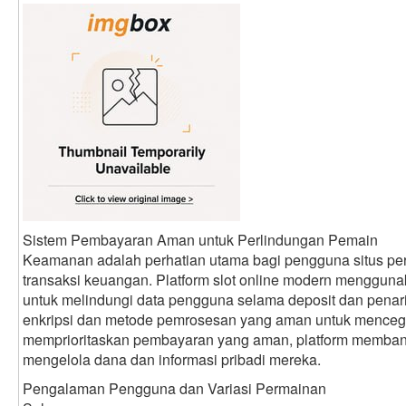
Sistem Pembayaran Aman untuk Perlindungan Pemain
Keamanan adalah perhatian utama bagi pengguna situs pe
transaksi keuangan. Platform slot online modern menggu
untuk melindungi data pengguna selama deposit dan penari
enkripsi dan metode pemrosesan yang aman untuk menceg
memprioritaskan pembayaran yang aman, platform membant
mengelola dana dan informasi pribadi mereka.
Pengalaman Pengguna dan Variasi Permainan