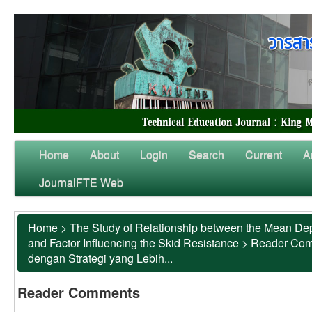
Home
About
Login
Search
Current
A
JournalFTE Web
Home
>
The Study of Relationship between the Mean Dep
and Factor Influencing the Skid Resistance
>
Reader Co
dengan Strategi yang Lebih...
Reader Comments