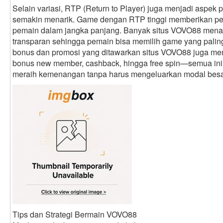
Selain variasi, RTP (Return to Player) juga menjadi aspe
semakin menarik. Game dengan RTP tinggi memberikan pe
pemain dalam jangka panjang. Banyak situs VOVO88 mena
transparan sehingga pemain bisa memilih game yang palin
bonus dan promosi yang ditawarkan situs VOVO88 juga memb
bonus new member, cashback, hingga free spin—semua ini
meraih kemenangan tanpa harus mengeluarkan modal besa
Tips dan Strategi Bermain VOVO88