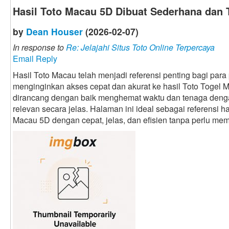
Hasil Toto Macau 5D Dibuat Sederhana dan T
by
Dean Houser
(2026-02-07)
In response to
Re: Jelajahi Situs Toto Online Terpercaya
Email Reply
Hasil Toto Macau telah menjadi referensi penting bagi par
menginginkan akses cepat dan akurat ke hasil Toto Togel 
dirancang dengan baik menghemat waktu dan tenaga deng
relevan secara jelas. Halaman ini ideal sebagai referensi 
Macau 5D dengan cepat, jelas, dan efisien tanpa perlu m