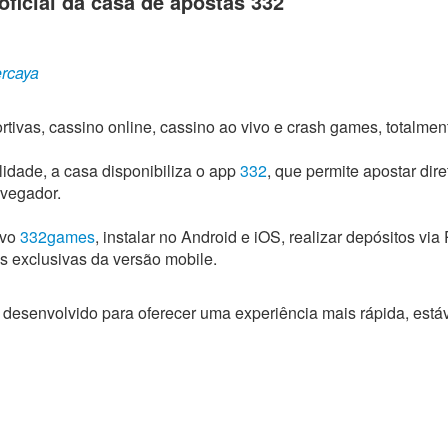
 oficial da casa de apostas 332
ercaya
tivas, cassino online, cassino ao vivo e crash games, totalmen
lidade, a casa disponibiliza o app
332
, que permite apostar dir
vegador.
ivo
332games
, instalar no Android e iOS, realizar depósitos via 
s exclusivas da versão mobile.
, desenvolvido para oferecer uma experiência mais rápida, está