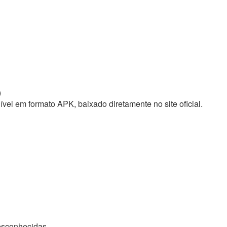
)
nível em formato APK, baixado diretamente no site oficial.
esconhecidas