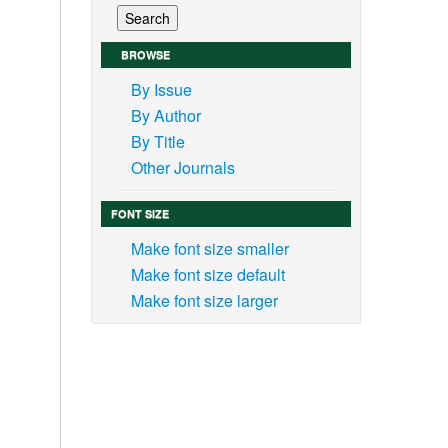
BROWSE
By Issue
By Author
By Title
Other Journals
FONT SIZE
Make font size smaller
Make font size default
Make font size larger