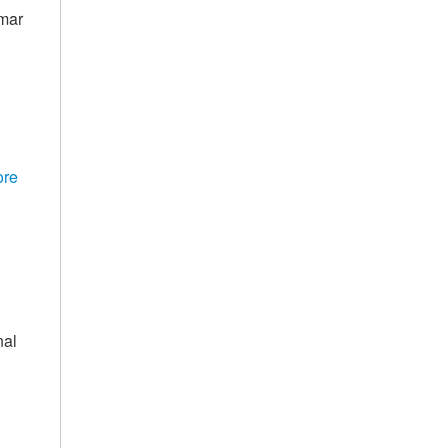
emar
ore
nal