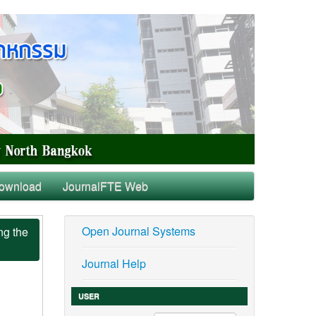
ownload
JournalFTE Web
Open Journal Systems
ng the
Journal Help
USER