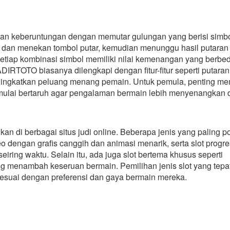
 keberuntungan dengan memutar gulungan yang berisi simbo
 dan menekan tombol putar, kemudian menunggu hasil putaran
tiap kombinasi simbol memiliki nilai kemenangan yang berbed
RTOTO biasanya dilengkapi dengan fitur-fitur seperti putaran 
 meningkatkan peluang menang pemain. Untuk pemula, penting 
ulai bertaruh agar pengalaman bermain lebih menyenangkan 
 di berbagai situs judi online. Beberapa jenis yang paling p
deo dengan grafis canggih dan animasi menarik, serta slot progre
ring waktu. Selain itu, ada juga slot bertema khusus seperti
ang menambah keseruan bermain. Pemilihan jenis slot yang tepa
uai dengan preferensi dan gaya bermain mereka.