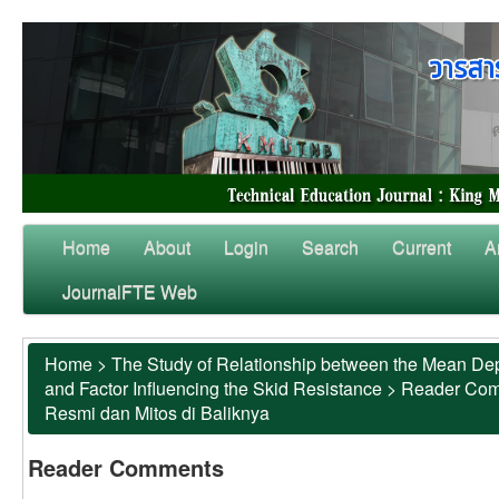
Home
About
Login
Search
Current
A
JournalFTE Web
Home
>
The Study of Relationship between the Mean Dep
and Factor Influencing the Skid Resistance
>
Reader Co
Resmi dan Mitos di Baliknya
Reader Comments