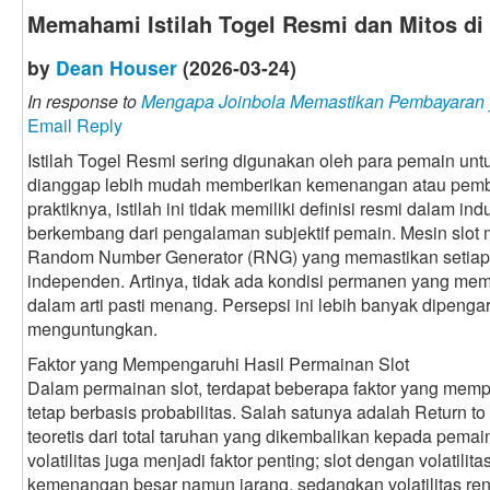
Memahami Istilah Togel Resmi dan Mitos di
by
Dean Houser
(2026-03-24)
In response to
Mengapa Joinbola Memastikan Pembayaran 
Email Reply
Istilah Togel Resmi sering digunakan oleh para pemain u
dianggap lebih mudah memberikan kemenangan atau pemba
praktiknya, istilah ini tidak memiliki definisi resmi dalam in
berkembang dari pengalaman subjektif pemain. Mesin slot
Random Number Generator (RNG) yang memastikan setiap p
independen. Artinya, tidak ada kondisi permanen yang me
dalam arti pasti menang. Persepsi ini lebih banyak dipenga
menguntungkan.
Faktor yang Mempengaruhi Hasil Permainan Slot
Dalam permainan slot, terdapat beberapa faktor yang mem
tetap berbasis probabilitas. Salah satunya adalah Return to
teoretis dari total taruhan yang dikembalikan kepada pemai
volatilitas juga menjadi faktor penting; slot dengan volatil
kemenangan besar namun jarang, sedangkan volatilitas r