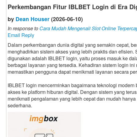
Perkembangan Fitur IBLBET Login di Era Dig
by
Dean Houser
(2026-06-10)
In response to
Cara Mudah Mengenali Slot Online Terpercay
Email Reply
Dalam perkembangan dunia digital yang semakin cepat, ber
menghadirkan sistem akses yang lebih praktis dan efisien. S
digunakan adalah IBLBET login, yaitu proses masuk ke dal
berbagai layanan yang tersedia. Kehadiran sistem login in
memastikan pengguna dapat menikmati layanan secara perso
IBLBET login mencerminkan bagaimana teknologi modern
akses ke platform hiburan digital. Dengan sistem yang ter
menikmati pengalaman yang lebih cepat dan mudah hanya 
sederhana.