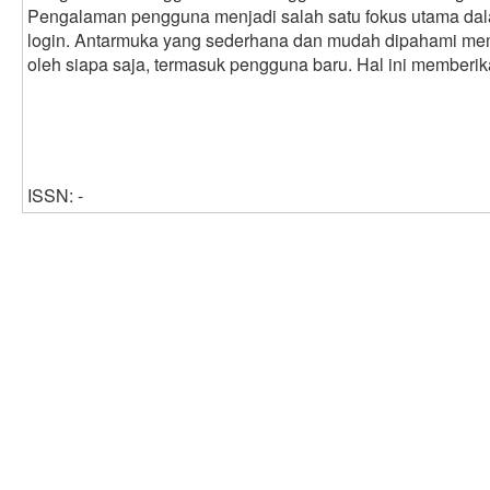
Pengalaman pengguna menjadi salah satu fokus utama d
login. Antarmuka yang sederhana dan mudah dipahami mem
oleh siapa saja, termasuk pengguna baru. Hal ini memberi
ISSN: -