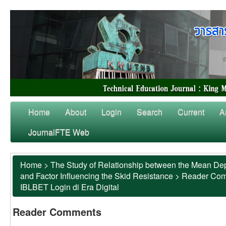
Home
About
Login
Search
Current
A
JournalFTE Web
Home
>
The Study of Relationship between the Mean Dep
and Factor Influencing the Skid Resistance
>
Reader Co
IBLBET Login di Era Digital
Reader Comments