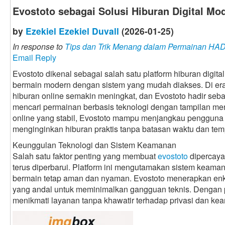
Evostoto sebagai Solusi Hiburan Digital Mo
by
Ezekiel Ezekiel Duvall
(2026-01-25)
In response to
Tips dan Trik Menang dalam Permainan H
Email Reply
Evostoto dikenal sebagai salah satu platform hiburan dig
bermain modern dengan sistem yang mudah diakses. Di era d
hiburan online semakin meningkat, dan Evostoto hadir se
mencari permainan berbasis teknologi dengan tampilan me
online yang stabil, Evostoto mampu menjangkau pengguna d
menginginkan hiburan praktis tanpa batasan waktu dan tem
Keunggulan Teknologi dan Sistem Keamanan
Salah satu faktor penting yang membuat
evostoto
dipercaya
terus diperbarui. Platform ini mengutamakan sistem keaman
bermain tetap aman dan nyaman. Evostoto menerapkan enkri
yang andal untuk meminimalkan gangguan teknis. Dengan 
menikmati layanan tanpa khawatir terhadap privasi dan k