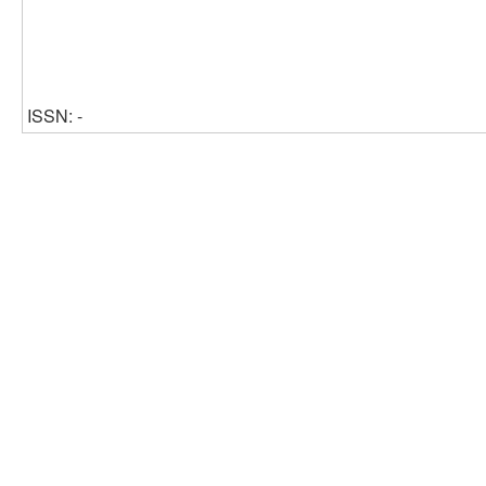
ISSN: -