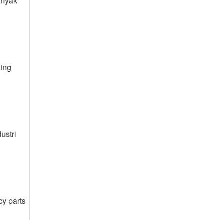
anyak
ting
ustri
y parts