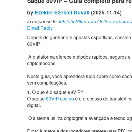
Saque 89VIP – Guia completo para ret
by
Ezekiel Ezekiel Duvall
(2025-11-14)
In response to
Jelajahi Situs Toto Online Terperca
Email Reply
Depois de ganhar em apostas esportivas, cassino 
89VIP.
A plataforma oferece métodos rápidos, seguros e t
criptomoedas.
Neste guia, você aprenderá tudo sobre como sac
sem complicações.
1. O que é o saque 89VIP?
O saque
89VIP casino
é o processo de transferir 
digital.
O sistema utiliza criptografia avançada e tecnol
Dica: A maioria dos jogadores prefere usar PIX, p