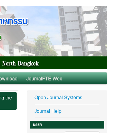
ownload
JournalFTE Web
Open Journal Systems
ng the
Journal Help
USER