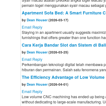
Syair macau adalah prediksi angka togel Macau y
pemain togel menggunakan syair macau sebagai 
Apartment Sofa Bed: A Smart Furniture C
by
Dean Houser
(2026-03-17)
Email Reply
Staying in an apartment usually suggests maximizi
furnishings that offers greater than one function ha
Cara Kerja Bandar Slot dan Sistem di Bal
by
Dean Houser
(2026-03-25)
Email Reply
Perkembangan teknologi digital telah membawa p
hiburan dan permainan. Salah satu fenomena yan
The Efficiency Advantage of Low Volum
by
Dean Houser
(2026-04-01)
Email Reply
Low volume CNC machining has ended up being a v
without dedicating to large-scale manufacturing. 