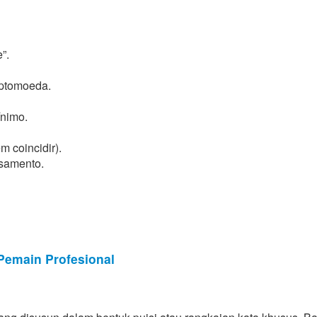
”.
riptomoeda.
ínimo.
 coincidir).
ssamento.
Pemain Profesional