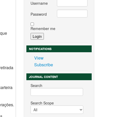
Username
Password
Remember me
aque
NOTIFICATIONS
View
Subscribe
retirada
JOURNAL CONTENT
Search
arteira
Search Scope
erações.
s.