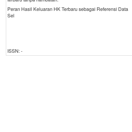
Peran Hasil Keluaran HK Terbaru sebagai Referensi Data
Sel
ISSN: -