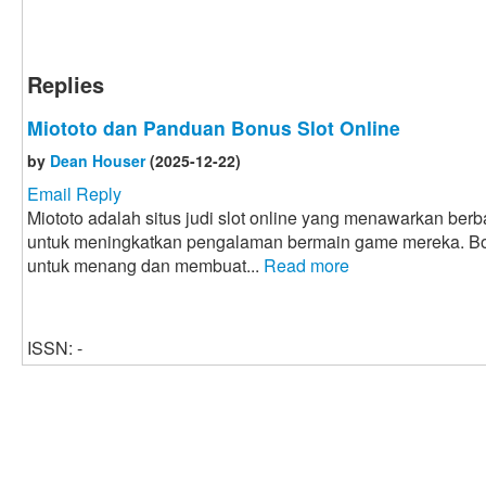
Replies
Miototo dan Panduan Bonus Slot Online
by
Dean Houser
(2025-12-22)
Email Reply
Miototo adalah situs judi slot online yang menawarkan be
untuk meningkatkan pengalaman bermain game mereka. B
untuk menang dan membuat...
Read more
ISSN: -