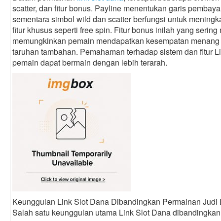
scatter, dan fitur bonus. Payline menentukan garis pemb
sementara simbol wild dan scatter berfungsi untuk menin
fitur khusus seperti free spin. Fitur bonus inilah yang serin
memungkinkan pemain mendapatkan kesempatan menang l
taruhan tambahan. Pemahaman terhadap sistem dan fitur Li
pemain dapat bermain dengan lebih terarah.
Keunggulan Link Slot Dana Dibandingkan Permainan Judi 
Salah satu keunggulan utama Link Slot Dana dibandingkan 