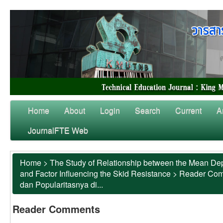
Home
About
Login
Search
Current
A
JournalFTE Web
Home
>
The Study of Relationship between the Mean Dep
and Factor Influencing the Skid Resistance
>
Reader Co
dan Popularitasnya di...
Reader Comments