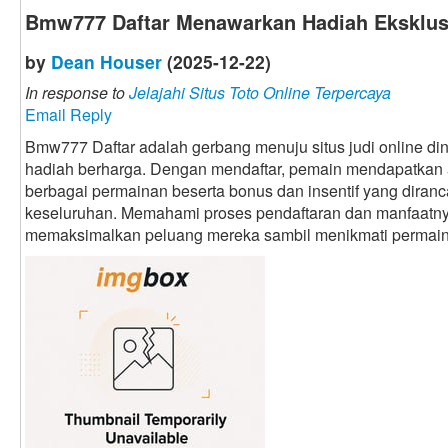
Bmw777 Daftar Menawarkan Hadiah Eksklus
by
Dean Houser
(2025-12-22)
In response to
Jelajahi Situs Toto Online Terpercaya
Email Reply
Bmw777 Daftar adalah gerbang menuju situs judi online d
hadiah berharga. Dengan mendaftar, pemain mendapatkan 
berbagai permainan beserta bonus dan insentif yang dira
keseluruhan. Memahami proses pendaftaran dan manfaatn
memaksimalkan peluang mereka sambil menikmati permai