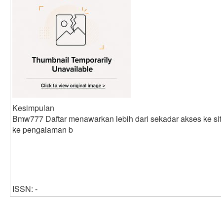
Kesimpulan
Bmw777 Daftar menawarkan lebih dari sekadar akses ke situ
ke pengalaman b
ISSN: -