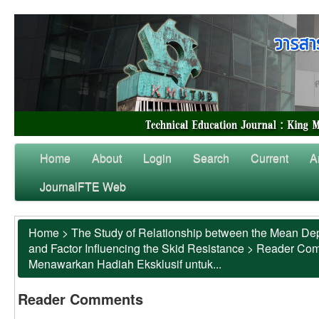
Home
About
Login
Search
Current
A
JournalFTE Web
Home
>
The Study of Relationship between the Mean Dep
and Factor Influencing the Skid Resistance
>
Reader Co
Menawarkan Hadiah Eksklusif untuk...
Reader Comments