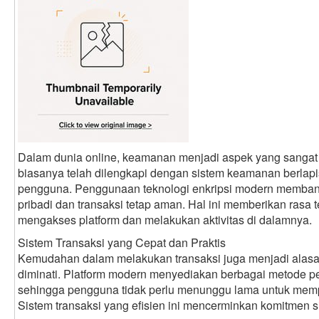
Dalam dunia online, keamanan menjadi aspek yang sangat p
biasanya telah dilengkapi dengan sistem keamanan berlapis
pengguna. Penggunaan teknologi enkripsi modern memban
pribadi dan transaksi tetap aman. Hal ini memberikan rasa
mengakses platform dan melakukan aktivitas di dalamnya.
Sistem Transaksi yang Cepat dan Praktis
Kemudahan dalam melakukan transaksi juga menjadi ala
diminati. Platform modern menyediakan berbagai metode p
sehingga pengguna tidak perlu menunggu lama untuk mem
Sistem transaksi yang efisien ini mencerminkan komitmen s