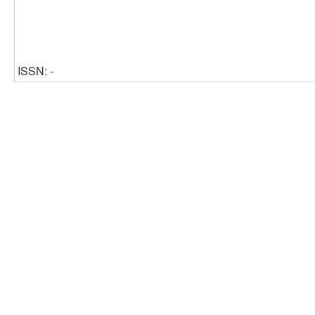
ISSN: -