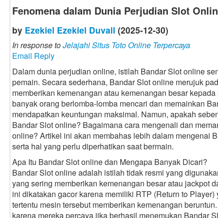
Fenomena dalam Dunia Perjudian Slot Onli
by
Ezekiel Ezekiel Duvall
(2025-12-30)
In response to
Jelajahi Situs Toto Online Terpercaya
Email Reply
Dalam dunia perjudian online, istilah Bandar Slot online s
pemain. Secara sederhana, Bandar Slot online merujuk pad
memberikan kemenangan atau kemenangan besar kepada 
banyak orang berlomba-lomba mencari dan memainkan Ban
mendapatkan keuntungan maksimal. Namun, apakah sebe
Bandar Slot online? Bagaimana cara mengenali dan meman
online? Artikel ini akan membahas lebih dalam mengenai Ba
serta hal yang perlu diperhatikan saat bermain.
Apa Itu Bandar Slot online dan Mengapa Banyak Dicari?
Bandar Slot online adalah istilah tidak resmi yang digunak
yang sering memberikan kemenangan besar atau jackpot dal
ini dikatakan gacor karena memiliki RTP (Return to Player)
tertentu mesin tersebut memberikan kemenangan beruntun.
karena mereka percaya jika berhasil menemukan Bandar Sl