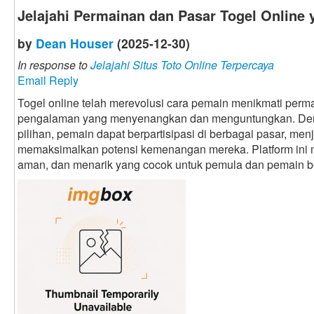
Jelajahi Permainan dan Pasar Togel Online
by
Dean Houser
(2025-12-30)
In response to
Jelajahi Situs Toto Online Terpercaya
Email Reply
Togel online telah merevolusi cara pemain menikmati perm
pengalaman yang menyenangkan dan menguntungkan. Den
pilihan, pemain dapat berpartisipasi di berbagai pasar, menj
memaksimalkan potensi kemenangan mereka. Platform ini 
aman, dan menarik yang cocok untuk pemula dan pemain 