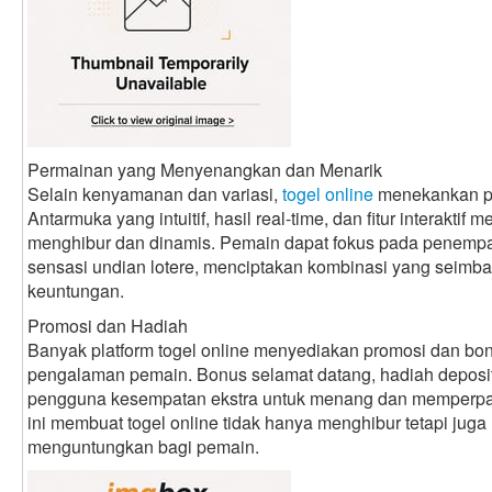
Permainan yang Menyenangkan dan Menarik
Selain kenyamanan dan variasi,
togel online
menekankan p
Antarmuka yang intuitif, hasil real-time, dan fitur interakt
menghibur dan dinamis. Pemain dapat fokus pada penempa
sensasi undian lotere, menciptakan kombinasi yang seimb
keuntungan.
Promosi dan Hadiah
Banyak platform togel online menyediakan promosi dan bo
pengalaman pemain. Bonus selamat datang, hadiah deposit
pengguna kesempatan ekstra untuk menang dan memperpan
ini membuat togel online tidak hanya menghibur tetapi juga
menguntungkan bagi pemain.