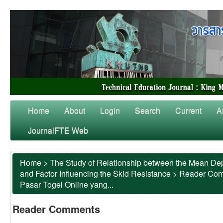
Home
About
Login
Search
Current
A
JournalFTE Web
Home
>
The Study of Relationship between the Mean Dep
and Factor Influencing the Skid Resistance
>
Reader Co
Pasar Togel Online yang...
Reader Comments