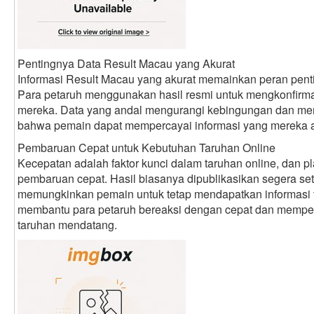
Pentingnya Data Result Macau yang Akurat
Informasi Result Macau yang akurat memainkan peran pentin
Para petaruh menggunakan hasil resmi untuk mengkonfirmas
mereka. Data yang andal mengurangi kebingungan dan m
bahwa pemain dapat mempercayai informasi yang mereka ak
Pembaruan Cepat untuk Kebutuhan Taruhan Online
Kecepatan adalah faktor kunci dalam taruhan online, dan p
pembaruan cepat. Hasil biasanya dipublikasikan segera se
memungkinkan pemain untuk tetap mendapatkan informasi 
membantu para petaruh bereaksi dengan cepat dan mempers
taruhan mendatang.