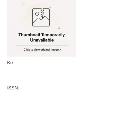
Ke
ISSN: -