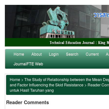
Home
About
Login
Search
Current
A
JournalFTE Web
Home
>
The Study of Relationship between the Mean Dep
and Factor Influencing the Skid Resistance
>
Reader Co
untuk Hasil Taruhan yang
Reader Comments