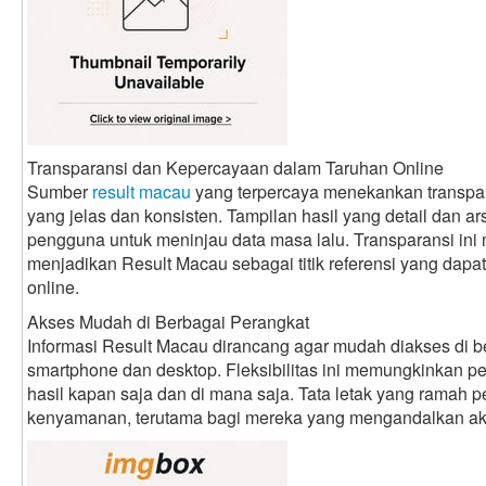
Transparansi dan Kepercayaan dalam Taruhan Online
Sumber
result macau
yang terpercaya menekankan transpar
yang jelas dan konsisten. Tampilan hasil yang detail dan a
pengguna untuk meninjau data masa lalu. Transparansi in
menjadikan Result Macau sebagai titik referensi yang dapa
online.
Akses Mudah di Berbagai Perangkat
Informasi Result Macau dirancang agar mudah diakses di b
smartphone dan desktop. Fleksibilitas ini memungkinkan p
hasil kapan saja dan di mana saja. Tata letak yang rama
kenyamanan, terutama bagi mereka yang mengandalkan aks