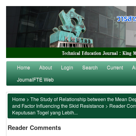
Home
About
Login
Search
Current
A
JournalFTE Web
Home
>
The Study of Relationship between the Mean Dep
and Factor Influencing the Skid Resistance
>
Reader Co
Keputusan Togel yang Lebih...
Reader Comments