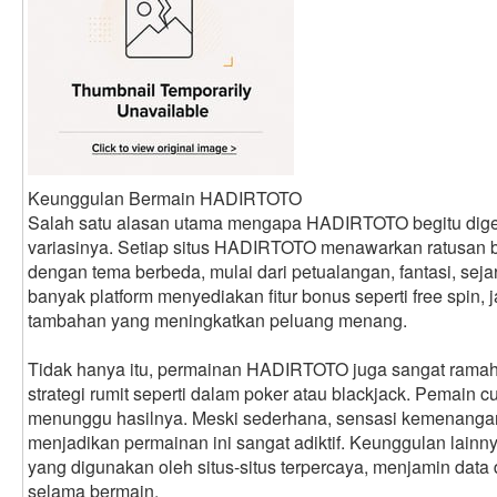
Keunggulan Bermain HADIRTOTO
Salah satu alasan utama mengapa HADIRTOTO begitu digema
variasinya. Setiap situs HADIRTOTO menawarkan ratusan b
dengan tema berbeda, mulai dari petualangan, fantasi, seja
banyak platform menyediakan fitur bonus seperti free spin, j
tambahan yang meningkatkan peluang menang.
Tidak hanya itu, permainan HADIRTOTO juga sangat ramah 
strategi rumit seperti dalam poker atau blackjack. Pemain 
menunggu hasilnya. Meski sederhana, sensasi kemenanga
menjadikan permainan ini sangat adiktif. Keunggulan lai
yang digunakan oleh situs-situs terpercaya, menjamin data
selama bermain.