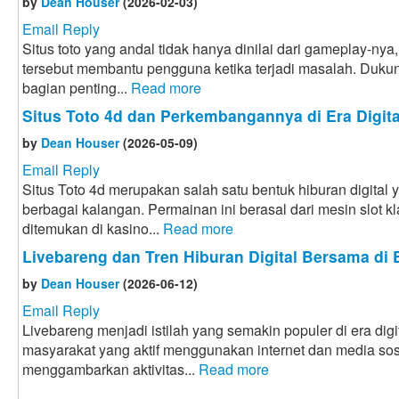
by
Dean Houser
(2026-02-03)
Email Reply
Situs toto yang andal tidak hanya dinilai dari gameplay-nya,
tersebut membantu pengguna ketika terjadi masalah. Duku
bagian penting...
Read more
Situs Toto 4d dan Perkembangannya di Era Digit
by
Dean Houser
(2026-05-09)
Email Reply
Situs Toto 4d merupakan salah satu bentuk hiburan digital y
berbagai kalangan. Permainan ini berasal dari mesin slot k
ditemukan di kasino...
Read more
Livebareng dan Tren Hiburan Digital Bersama di
by
Dean Houser
(2026-06-12)
Email Reply
Livebareng menjadi istilah yang semakin populer di era dig
masyarakat yang aktif menggunakan internet dan media sos
menggambarkan aktivitas...
Read more