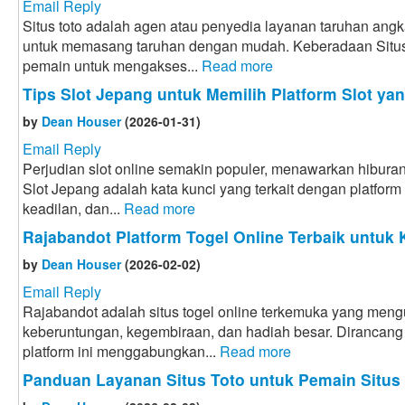
Email Reply
Situs toto adalah agen atau penyedia layanan taruhan an
untuk memasang taruhan dengan mudah. Keberadaan Situ
pemain untuk mengakses...
Read more
Tips Slot Jepang untuk Memilih Platform Slot ya
by
Dean Houser
(2026-01-31)
Email Reply
Perjudian slot online semakin populer, menawarkan hibura
Slot Jepang adalah kata kunci yang terkait dengan platfo
keadilan, dan...
Read more
Rajabandot Platform Togel Online Terbaik untuk
by
Dean Houser
(2026-02-02)
Email Reply
Rajabandot adalah situs togel online terkemuka yang men
keberuntungan, kegembiraan, dan hadiah besar. Dirancang 
platform ini menggabungkan...
Read more
Panduan Layanan Situs Toto untuk Pemain Situs 