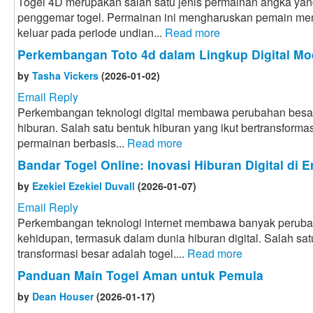
Togel 4D merupakan salah satu jenis permainan angka yan
penggemar togel. Permainan ini mengharuskan pemain men
keluar pada periode undian...
Read more
Perkembangan Toto 4d dalam Lingkup Digital Mo
by
Tasha Vickers
(2026-01-02)
Email Reply
Perkembangan teknologi digital membawa perubahan besa
hiburan. Salah satu bentuk hiburan yang ikut bertransforma
permainan berbasis...
Read more
Bandar Togel Online: Inovasi Hiburan Digital di E
by
Ezekiel Ezekiel Duvall
(2026-01-07)
Email Reply
Perkembangan teknologi internet membawa banyak peruba
kehidupan, termasuk dalam dunia hiburan digital. Salah s
transformasi besar adalah togel....
Read more
Panduan Main Togel Aman untuk Pemula
by
Dean Houser
(2026-01-17)