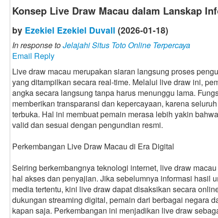
Konsep Live Draw Macau dalam Lanskap Inf
by
Ezekiel Ezekiel Duvall
(2026-01-18)
In response to
Jelajahi Situs Toto Online Terpercaya
Email Reply
Live draw macau merupakan siaran langsung proses pengu
yang ditampilkan secara real-time. Melalui live draw ini, pe
angka secara langsung tanpa harus menunggu lama. Fungs
memberikan transparansi dan kepercayaan, karena seluruh 
terbuka. Hal ini membuat pemain merasa lebih yakin bahwa
valid dan sesuai dengan pengundian resmi.
Perkembangan Live Draw Macau di Era Digital
Seiring berkembangnya teknologi internet, live draw mac
hal akses dan penyajian. Jika sebelumnya informasi hasil u
media tertentu, kini live draw dapat disaksikan secara onli
dukungan streaming digital, pemain dari berbagai negara 
kapan saja. Perkembangan ini menjadikan live draw sebag