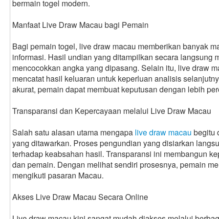
bermain togel modern.
Manfaat Live Draw Macau bagi Pemain
Bagi pemain togel, live draw macau memberikan banyak man
informasi. Hasil undian yang ditampilkan secara langsun
mencocokkan angka yang dipasang. Selain itu, live draw
mencatat hasil keluaran untuk keperluan analisis selanjut
akurat, pemain dapat membuat keputusan dengan lebih perc
Transparansi dan Kepercayaan melalui Live Draw Macau
Salah satu alasan utama mengapa
live draw macau
begitu 
yang ditawarkan. Proses pengundian yang disiarkan lang
terhadap keabsahan hasil. Transparansi ini membangun ke
dan pemain. Dengan melihat sendiri prosesnya, pemain m
mengikuti pasaran Macau.
Akses Live Draw Macau Secara Online
Live draw macau kini sangat mudah diakses melalui berbagai