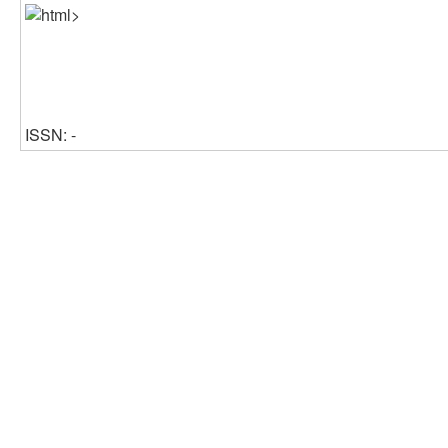
ISSN: -