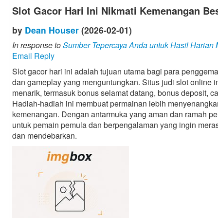
Slot Gacor Hari Ini Nikmati Kemenangan Be
by
Dean Houser
(2026-02-01)
In response to
Sumber Tepercaya Anda untuk Hasil Harian M
Email Reply
Slot gacor hari ini adalah tujuan utama bagi para penggema
dan gameplay yang menguntungkan. Situs judi slot online 
menarik, termasuk bonus selamat datang, bonus deposit, cas
Hadiah-hadiah ini membuat permainan lebih menyenangka
kemenangan. Dengan antarmuka yang aman dan ramah pengg
untuk pemain pemula dan berpengalaman yang ingin merasa
dan mendebarkan.