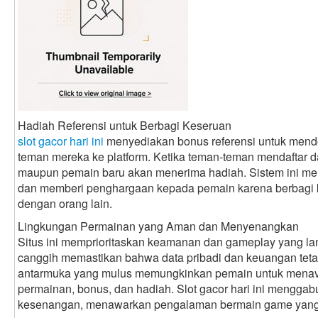
Hadiah Referensi untuk Berbagi Keseruan
slot gacor hari ini
menyediakan bonus referensi untuk men
teman mereka ke platform. Ketika teman-teman mendaftar da
maupun pemain baru akan menerima hadiah. Sistem ini m
dan memberi penghargaan kepada pemain karena berbagi k
dengan orang lain.
Lingkungan Permainan yang Aman dan Menyenangkan
Situs ini memprioritaskan keamanan dan gameplay yang l
canggih memastikan bahwa data pribadi dan keuangan tetap 
antarmuka yang mulus memungkinkan pemain untuk menav
permainan, bonus, dan hadiah. Slot gacor hari ini meng
kesenangan, menawarkan pengalaman bermain game yang 