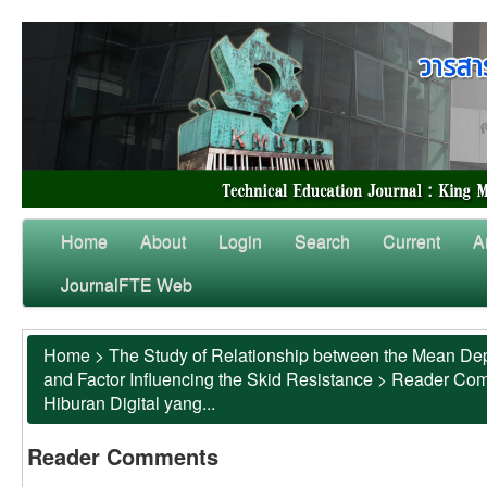
Home
About
Login
Search
Current
A
JournalFTE Web
Home
>
The Study of Relationship between the Mean Dep
and Factor Influencing the Skid Resistance
>
Reader Co
Hiburan Digital yang...
Reader Comments