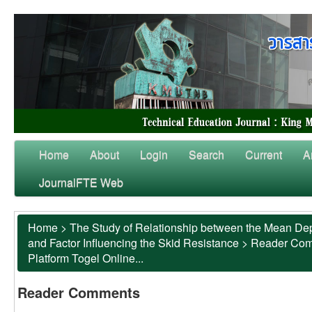
Home
About
Login
Search
Current
A
JournalFTE Web
Home
>
The Study of Relationship between the Mean Dep
and Factor Influencing the Skid Resistance
>
Reader Co
Platform Togel Online...
Reader Comments