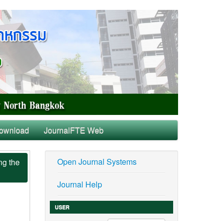
ownload
JournalFTE Web
Open Journal Systems
ng the
Journal Help
USER