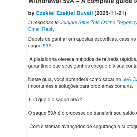
Withdrawal 59A – A complete guide t
by
Ezekiel Ezekiel Duvall
(2025-11-21)
In response to
Jelajahi Situs Toto Online Terperca
Email Reply
Depois de ganhar em apostas esportivas, cassino 
saque
59A
.
A plataforma oferece métodos de retirada rápidos
garantindo que seus ganhos cheguem à sua conta
Neste guia, você aprenderá como sacar no
59A C
importantes e soluções para problemas comuns.
1. O que é o saque 59A?
O saque 59A é o processo de transferir seu saldo d
Com sistemas avançados de segurança e criptograf