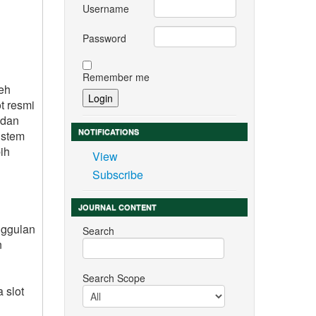
Username
Password
Remember me
leh
t resmi
 dan
NOTIFICATIONS
istem
ih
View
Subscribe
JOURNAL CONTENT
nggulan
Search
n
Search Scope
 slot