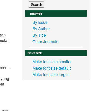
BROWSE
By Issue
By Author
ngan
By Title
mulai
Other Journals
FONT SIZE
Make font size smaller
resmi.
Make font size default
Make font size larger
m yang
pat