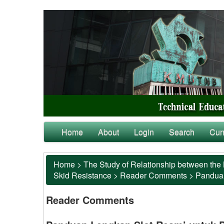
Home
About
Login
Search
Cur
Home
>
The Study of Relationship between the 
Skid Resistance
>
Reader Comments
>
Panduan
Reader Comments