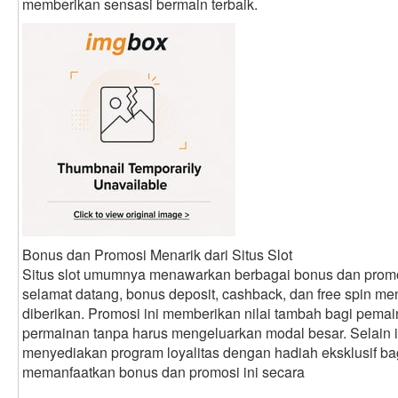
memberikan sensasi bermain terbaik.
Bonus dan Promosi Menarik dari Situs Slot
Situs slot umumnya menawarkan berbagai bonus dan prom
selamat datang, bonus deposit, cashback, dan free spin me
diberikan. Promosi ini memberikan nilai tambah bagi pema
permainan tanpa harus mengeluarkan modal besar. Selain it
menyediakan program loyalitas dengan hadiah eksklusif ba
memanfaatkan bonus dan promosi ini secara