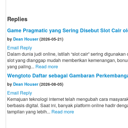
Replies
Game Pragmatic yang Sering Disebut Slot Cair o
by
Dean Houser
(2026-05-21)
Email Reply
Dalam dunia judi online, istilah “slot cair” sering diguna
slot yang dianggap mudah memberikan kemenangan, bonus, a
yang paling...
Read more
Wengtoto Daftar sebagai Gambaran Perkembangan
by
Dean Houser
(2026-08-05)
Email Reply
Kemajuan teknologi internet telah mengubah cara masyara
berbasis digital. Saat ini, banyak platform online hadir 
tampilan yang lebih...
Read more