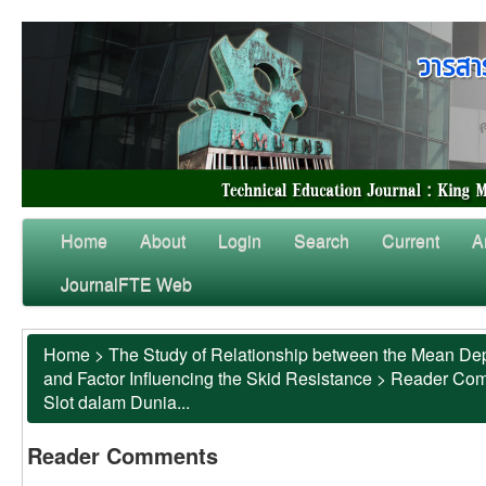
Home
About
Login
Search
Current
A
JournalFTE Web
Home
>
The Study of Relationship between the Mean Dep
and Factor Influencing the Skid Resistance
>
Reader Co
Slot dalam Dunia...
Reader Comments