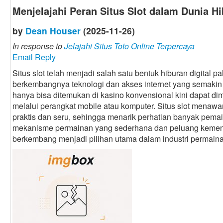
Menjelajahi Peran Situs Slot dalam Dunia H
by
Dean Houser
(2025-11-26)
In response to
Jelajahi Situs Toto Online Terpercaya
Email Reply
Situs slot telah menjadi salah satu bentuk hiburan digital pa
berkembangnya teknologi dan akses internet yang semaki
hanya bisa ditemukan di kasino konvensional kini dapat di
melalui perangkat mobile atau komputer. Situs slot mena
praktis dan seru, sehingga menarik perhatian banyak pema
mekanisme permainan yang sederhana dan peluang kemenan
berkembang menjadi pilihan utama dalam industri permaina