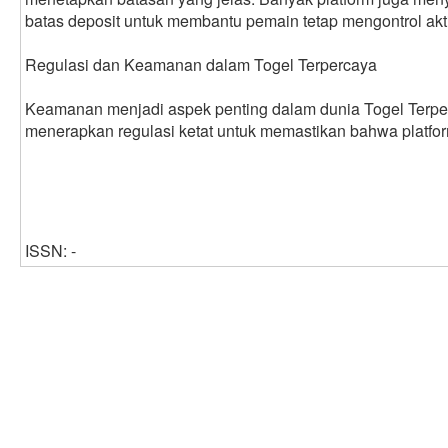
batas deposit untuk membantu pemain tetap mengontrol akt
Regulasi dan Keamanan dalam Togel Terpercaya
Keamanan menjadi aspek penting dalam dunia Togel Terpe
menerapkan regulasi ketat untuk memastikan bahwa platform
ISSN: -