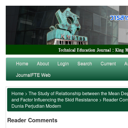
Home
About
Login
Search
Current
A
JournalFTE Web
Home
>
The Study of Relationship between the Mean Dep
and Factor Influencing the Skid Resistance
>
Reader Co
Dunia Perjudian Modern
Reader Comments