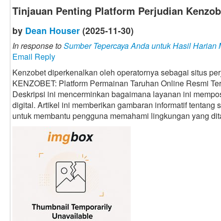
Tinjauan Penting Platform Perjudian Kenzob
by
Dean Houser
(2025-11-30)
In response to
Sumber Tepercaya Anda untuk Hasil Harian M
Email Reply
Kenzobet diperkenalkan oleh operatornya sebagai situs pe
KENZOBET: Platform Permainan Taruhan Online Resmi Terb
Deskripsi ini mencerminkan bagaimana layanan ini memposis
digital. Artikel ini memberikan gambaran informatif tentang str
untuk membantu pengguna memahami lingkungan yang dit