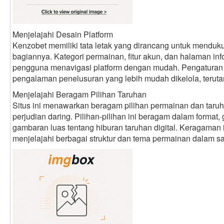
Menjelajahi Desain Platform
Kenzobet memiliki tata letak yang dirancang untuk menduku
bagiannya. Kategori permainan, fitur akun, dan halaman i
pengguna menavigasi platform dengan mudah. Pengaturan v
pengalaman penelusuran yang lebih mudah dikelola, terut
Menjelajahi Beragam Pilihan Taruhan
Situs ini menawarkan beragam pilihan permainan dan taruh
perjudian daring. Pilihan-pilihan ini beragam dalam format
gambaran luas tentang hiburan taruhan digital. Keragaman
menjelajahi berbagai struktur dan tema permainan dalam sat