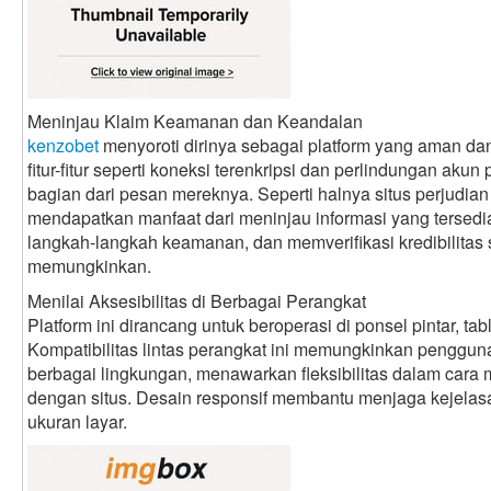
Meninjau Klaim Keamanan dan Keandalan
kenzobet
menyoroti dirinya sebagai platform yang aman d
fitur-fitur seperti koneksi terenkripsi dan perlindungan ak
bagian dari pesan mereknya. Seperti halnya situs perjudia
mendapatkan manfaat dari meninjau informasi yang terse
langkah-langkah keamanan, dan memverifikasi kredibilitas 
memungkinkan.
Menilai Aksesibilitas di Berbagai Perangkat
Platform ini dirancang untuk beroperasi di ponsel pintar, ta
Kompatibilitas lintas perangkat ini memungkinkan penggun
berbagai lingkungan, menawarkan fleksibilitas dalam cara 
dengan situs. Desain responsif membantu menjaga kejela
ukuran layar.