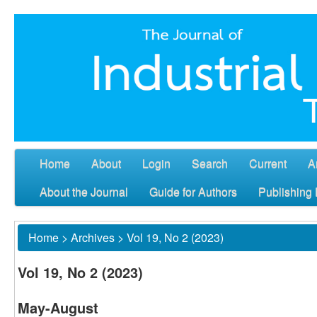
Home
About
Login
Search
Current
A
About the Journal
Guide for Authors
Publishing 
Home
>
Archives
>
Vol 19, No 2 (2023)
Vol 19, No 2 (2023)
May-August