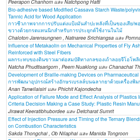
Peerapon Chanhom และ
Natchpong Hatti
Bio-adhesive based Modified Cassava Starch Waste/polyvin
Tannic Acid for Wood Application
กาวชีวภาพจากการปรับแต่งแป้งมันสำปะหลังที่เป็นของเสีย/พอล
ขวางด้วยกรดแทนนิกสำหรับการประยุกต์ใช้งานในไม้
Chaloton Jarensungnen ,
Natnaree Srichiangsa และ
Pornn
Influence of Metakaolin on Mechanical Properties of Fly A
Reinforced with Steel Fibers
ผลกระทบของดินขาวเผาต่อสมบัติทางกลของเถ้าลอยจีโอโพลิเมอ
Natcha Phudtisarigorn ,
Peem Nuaklong และ
Chanachai T
Development of Braille-making Devices on Pharmaceutical 
การพัฒนาอุปกรณ์สร้างอักษรเบรลล์บนฉลากยาด้วยเครื่องพิมพ์
Anan Tanwilaisiri และ
Phichit Kajondecha
Application of Failure Mode and Effect Analysis of Plastics I
Criteria Decision Making a Case Study: Plastic Resin Manuf
Jirawat Keeratibhubordee และ
Detcharat Sumrit
Effect of Injection Pressure and Timing of the Ternary Blen
on Combustion Characteristics
Sakda Thongchai ,
Ob Nilaphai และ
Manida Tongroon