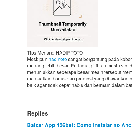
Tips Menang HADIRTOTO
Meskipun
hadirtoto
sangat bergantung pada keberu
menang lebih besar. Pertama, pilihlah mesin slot 
menunjukkan seberapa besar mesin tersebut mem
manfaatkan bonus dan promosi yang ditawarkan ol
baik agar tidak cepat habis dan bermain dalam b
Replies
Baixar App 456bet: Como Instalar no And