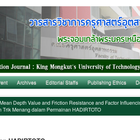
rent
Archives
Editorial Staffs
Publishing Ethics
D
Mean Depth Value and Friction Resistance and Factor Influenci
an Trik Menang dalam Permainan HADIRTOTO