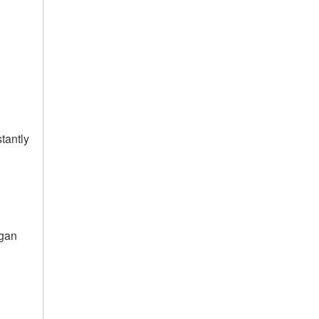
tantly
ngan