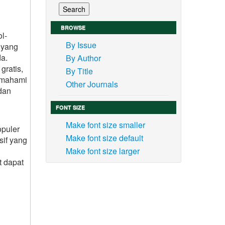
BROWSE
l-
By Issue
 yang
a.
By Author
gratis,
By Title
memahami
Other Journals
dan
FONT SIZE
Make font size smaller
opuler
Make font size default
sif yang
Make font size larger
t dapat