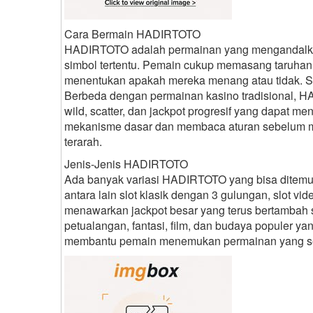
Cara Bermain HADIRTOTO
HADIRTOTO adalah permainan yang mengandalkan
simbol tertentu. Pemain cukup memasang taruhan
menentukan apakah mereka menang atau tidak. Se
Berbeda dengan permainan kasino tradisional, HADI
wild, scatter, dan jackpot progresif yang dapat
mekanisme dasar dan membaca aturan sebelum m
terarah.
Jenis-Jenis HADIRTOTO
Ada banyak variasi HADIRTOTO yang bisa ditemukan
antara lain slot klasik dengan 3 gulungan, slot vi
menawarkan jackpot besar yang terus bertambah sei
petualangan, fantasi, film, dan budaya populer y
membantu pemain menemukan permainan yang ses