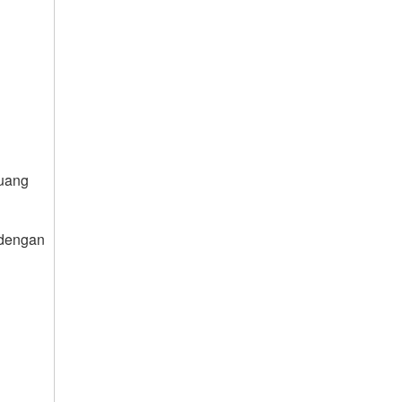
luang
 dengan