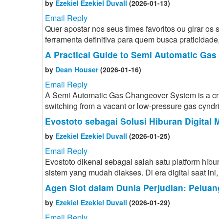
by
Ezekiel Ezekiel Duvall
(2026-01-13)
Email Reply
Quer apostar nos seus times favoritos ou girar os
ferramenta definitiva para quem busca praticidade
A Practical Guide to Semi Automatic Ga
by
Dean Houser
(2026-01-16)
Email Reply
A Semi Automatic Gas Changeover System is a cruc
switching from a vacant or low-pressure gas cyndri
Evostoto sebagai Solusi Hiburan Digital
by
Ezekiel Ezekiel Duvall
(2026-01-25)
Email Reply
Evostoto dikenal sebagai salah satu platform h
sistem yang mudah diakses. Di era digital saat in
Agen Slot dalam Dunia Perjudian: Peluan
by
Ezekiel Ezekiel Duvall
(2026-01-29)
Email Reply