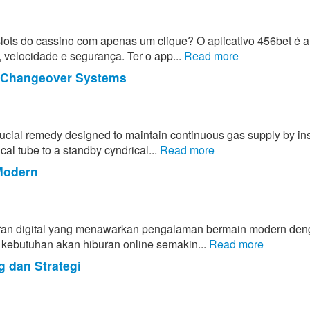
 slots do cassino com apenas um clique? O aplicativo 456bet é a
, velocidade e segurança. Ter o app...
Read more
s Changeover Systems
ial remedy designed to maintain continuous gas supply by ins
cal tube to a standby cyndrical...
Read more
 Modern
iburan digital yang menawarkan pengalaman bermain modern de
i, kebutuhan akan hiburan online semakin...
Read more
g dan Strategi