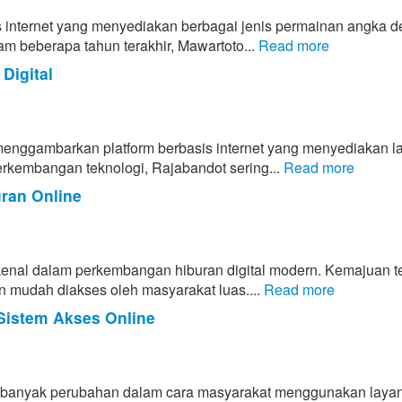
is internet yang menyediakan berbagai jenis permainan angka 
m beberapa tahun terakhir, Mawartoto...
Read more
Digital
 menggambarkan platform berbasis internet yang menyediakan 
erkembangan teknologi, Rajabandot sering...
Read more
ran Online
kenal dalam perkembangan hiburan digital modern. Kemajuan t
n mudah diakses oleh masyarakat luas....
Read more
Sistem Akses Online
a banyak perubahan dalam cara masyarakat menggunakan laya