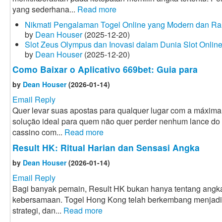
yang sederhana...
Read more
Nikmati Pengalaman Togel Online yang Modern dan 
by
Dean Houser
(2025-12-20)
Slot Zeus Olympus dan Inovasi dalam Dunia Slot Onlin
by
Dean Houser
(2025-12-20)
Como Baixar o Aplicativo 669bet: Guia para
by
Dean Houser
(2026-01-14)
Email Reply
Quer levar suas apostas para qualquer lugar com a máxima 
solução ideal para quem não quer perder nenhum lance do fu
cassino com...
Read more
Result HK: Ritual Harian dan Sensasi Angka
by
Dean Houser
(2026-01-14)
Email Reply
Bagi banyak pemain, Result HK bukan hanya tentang angka—
kebersamaan. Togel Hong Kong telah berkembang menjadi ak
strategi, dan...
Read more