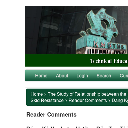
Home
About
Login
Search
Cur
Home
>
The Study of Relationship between the 
Skid Resistance
>
Reader Comments
>
Đăng Ký
Reader Comments