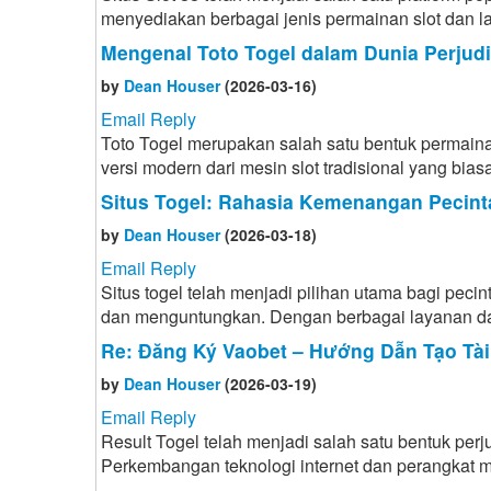
menyediakan berbagai jenis permainan slot dan la
Mengenal Toto Togel dalam Dunia Perjud
by
Dean Houser
(2026-03-16)
Email Reply
Toto Togel merupakan salah satu bentuk permainan
versi modern dari mesin slot tradisional yang bias
Situs Togel: Rahasia Kemenangan Pecint
by
Dean Houser
(2026-03-18)
Email Reply
Situs togel telah menjadi pilihan utama bagi pec
dan menguntungkan. Dengan berbagai layanan dan 
Re: Đăng Ký Vaobet – Hướng Dẫn Tạo Tà
by
Dean Houser
(2026-03-19)
Email Reply
Result Togel telah menjadi salah satu bentuk perj
Perkembangan teknologi internet dan perangkat m