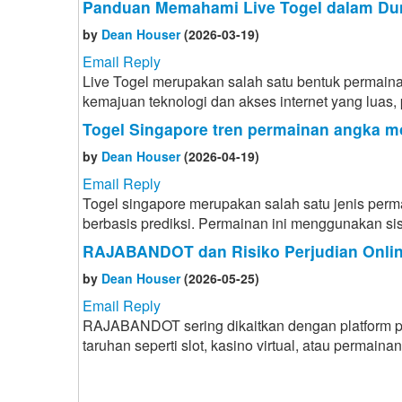
Panduan Memahami Live Togel dalam Dun
by
Dean Houser
(2026-03-19)
Email Reply
Live Togel merupakan salah satu bentuk permaina
kemajuan teknologi dan akses internet yang luas,
Togel Singapore tren permainan angka mod
by
Dean Houser
(2026-04-19)
Email Reply
Togel singapore merupakan salah satu jenis perm
berbasis prediksi. Permainan ini menggunakan si
RAJABANDOT dan Risiko Perjudian Online
by
Dean Houser
(2026-05-25)
Email Reply
RAJABANDOT sering dikaitkan dengan platform p
taruhan seperti slot, kasino virtual, atau permaina