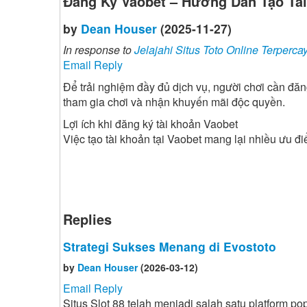
Đăng Ký Vaobet – Hướng Dẫn Tạo Tà
by
Dean Houser
(2025-11-27)
In response to
Jelajahi Situs Toto Online Terperca
Email Reply
Để trải nghiệm đầy đủ dịch vụ, người chơi cần đă
tham gia chơi và nhận khuyến mãi độc quyền.
Lợi ích khi đăng ký tài khoản Vaobet
Việc tạo tài khoản tại Vaobet mang lại nhiều ưu đi
Replies
Strategi Sukses Menang di Evostoto
by
Dean Houser
(2026-03-12)
Email Reply
Situs Slot 88 telah menjadi salah satu platform p