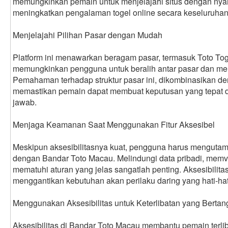
memungkinkan pemain untuk menjelajahi situs dengan ny
meningkatkan pengalaman togel online secara keseluruhan
Menjelajahi Pilihan Pasar dengan Mudah
Platform ini menawarkan beragam pasar, termasuk Toto Togel
memungkinkan pengguna untuk beralih antar pasar dan meli
Pemahaman terhadap struktur pasar ini, dikombinasikan d
memastikan pemain dapat membuat keputusan yang tepat da
jawab.
Menjaga Keamanan Saat Menggunakan Fitur Aksesibel
Meskipun aksesibilitasnya kuat, pengguna harus mengutam
dengan Bandar Toto Macau. Melindungi data pribadi, memver
mematuhi aturan yang jelas sangatlah penting. Aksesibilita
menggantikan kebutuhan akan perilaku daring yang hati-ha
Menggunakan Aksesibilitas untuk Keterlibatan yang Berta
Aksesibilitas di Bandar Toto Macau membantu pemain terlib