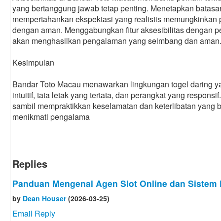
yang bertanggung jawab tetap penting. Menetapkan batasa
mempertahankan ekspektasi yang realistis memungkinkan 
dengan aman. Menggabungkan fitur aksesibilitas dengan p
akan menghasilkan pengalaman yang seimbang dan aman
Kesimpulan
Bandar Toto Macau menawarkan lingkungan togel daring y
intuitif, tata letak yang tertata, dan perangkat yang responsi
sambil mempraktikkan keselamatan dan keterlibatan yang 
menikmati pengalama
Replies
Panduan Mengenal Agen Slot Online dan Sistem 
by
Dean Houser
(2026-03-25)
Email Reply