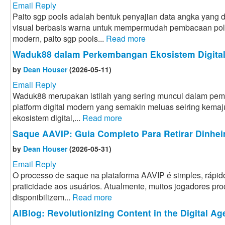
Email Reply
Paito sgp pools adalah bentuk penyajian data angka yang d
visual berbasis warna untuk mempermudah pembacaan pola 
modern, paito sgp pools...
Read more
Waduk88 dalam Perkembangan Ekosistem Digita
by
Dean Houser
(2026-05-11)
Email Reply
Waduk88 merupakan istilah yang sering muncul dalam p
platform digital modern yang semakin meluas seiring kemaj
ekosistem digital,...
Read more
Saque AAVIP: Guia Completo Para Retirar Dinhe
by
Dean Houser
(2026-05-31)
Email Reply
O processo de saque na plataforma AAVIP é simples, rápido
praticidade aos usuários. Atualmente, muitos jogadores pr
disponibilizem...
Read more
AIBlog: Revolutionizing Content in the Digital Ag