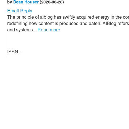
by
Dean Houser
(2026-06-28)
Email Reply
The principle of aiblog has swiftly acquired energy in the c
redefining how content is produced and eaten. AIBlog refers
and systems...
Read more
ISSN: -