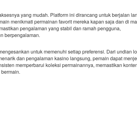
aksesnya yang mudah. Platform ini dirancang untuk berjalan lan
ain menikmati permainan favorit mereka kapan saja dan di ma
astikan pengalaman yang stabil dan ramah pengguna,
un berpengalaman.
ngesankan untuk memenuhi setiap preferensi. Dari undian lo
 menarik dan pengalaman kasino langsung, pemain dapat menje
 konsisten memperbarui koleksi permainannya, memastikan konte
 bermain.