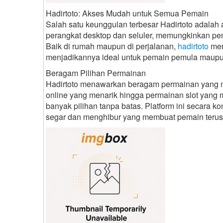
Hadirtoto: Akses Mudah untuk Semua Pemain
Salah satu keunggulan terbesar Hadirtoto adalah 
perangkat desktop dan seluler, memungkinkan pem
Baik di rumah maupun di perjalanan,
hadirtoto
mem
menjadikannya ideal untuk pemain pemula maup
Beragam Pilihan Permainan
Hadirtoto menawarkan beragam permainan yang me
online yang menarik hingga permainan slot yang
banyak pilihan tanpa batas. Platform ini secara
segar dan menghibur yang membuat pemain terus