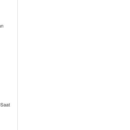
an
 Saat