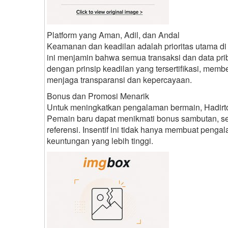
Platform yang Aman, Adil, dan Andal
Keamanan dan keadilan adalah prioritas utama di
ini menjamin bahwa semua transaksi dan data prib
dengan prinsip keadilan yang tersertifikasi, m
menjaga transparansi dan kepercayaan.
Bonus dan Promosi Menarik
Untuk meningkatkan pengalaman bermain, Hadirt
Pemain baru dapat menikmati bonus sambutan, se
referensi. Insentif ini tidak hanya membuat peng
keuntungan yang lebih tinggi.