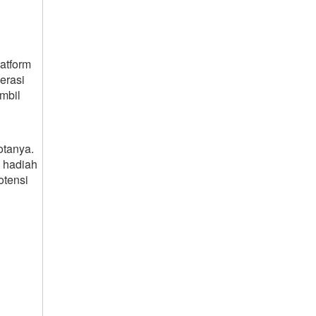
atform
erasi
mbil
otanya.
 hadiah
otensi