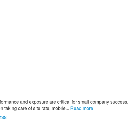
performance and exposure are critical for small company success.
 taking care of site rate, mobile...
Read more
t88