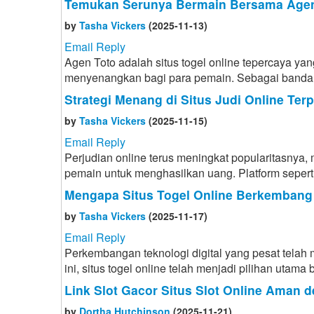
Temukan Serunya Bermain Bersama Agen
by
Tasha Vickers
(2025-11-13)
Email Reply
Agen Toto adalah situs togel online tepercaya 
menyenangkan bagi para pemain. Sebagai bandar 
Strategi Menang di Situs Judi Online Ter
by
Tasha Vickers
(2025-11-15)
Email Reply
Perjudian online terus meningkat popularitasnya
pemain untuk menghasilkan uang. Platform seperti s
Mengapa Situs Togel Online Berkembang 
by
Tasha Vickers
(2025-11-17)
Email Reply
Perkembangan teknologi digital yang pesat telah m
ini, situs togel online telah menjadi pilihan utama
Link Slot Gacor Situs Slot Online Ama
by
Dortha Hutchinson
(2025-11-21)