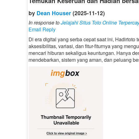
Temukan Keseruan dan Hadiah bersa
by
Dean Houser
(2025-11-12)
In response to
Jelajahi Situs Toto Online Terperca
Email Reply
Di era digital yang serba cepat saat ini, Hadirto
aksesibilitas, variasi, dan fitur-fiturnya yang 
mencari hiburan sekaligus keuntungan. Hanya den
mendebarkan, sistem yang aman, dan peluang be