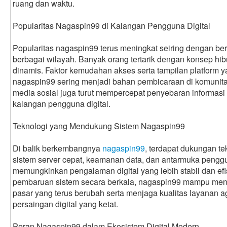
ruang dan waktu.
Popularitas Nagaspin99 di Kalangan Pengguna Digital
Popularitas nagaspin99 terus meningkat seiring dengan be
berbagai wilayah. Banyak orang tertarik dengan konsep hibur
dinamis. Faktor kemudahan akses serta tampilan platform
nagaspin99 sering menjadi bahan pembicaraan di komunitas
media sosial juga turut mempercepat penyebaran informasi 
kalangan pengguna digital.
Teknologi yang Mendukung Sistem Nagaspin99
Di balik berkembangnya
nagaspin99
, terdapat dukungan te
sistem server cepat, keamanan data, dan antarmuka penggu
memungkinkan pengalaman digital yang lebih stabil dan e
pembaruan sistem secara berkala, nagaspin99 mampu men
pasar yang terus berubah serta menjaga kualitas layanan ag
persaingan digital yang ketat.
Peran Nagaspin99 dalam Ekosistem Digital Modern