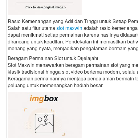
Rasio Kemenangan yang Adil dan Tinggi untuk Setiap Pem
Salah satu fitur utama
slot maxwin
adalah rasio kemenangan
dapat menikmati setiap permainan karena hasilnya didasar
dirancang untuk keadilan. Pendekatan ini memastikan bah
menang yang nyata, menjadikan pengalaman bermain yang
Beragam Permainan Slot untuk Dijelajahi
Slot Maxwin menawarkan beragam permainan slot yang meme
klasik tradisional hingga slot video bertema modern, selalu
Keragaman permainannya menjaga pengalaman bermain tet
peluang untuk memenangkan hadiah besar.