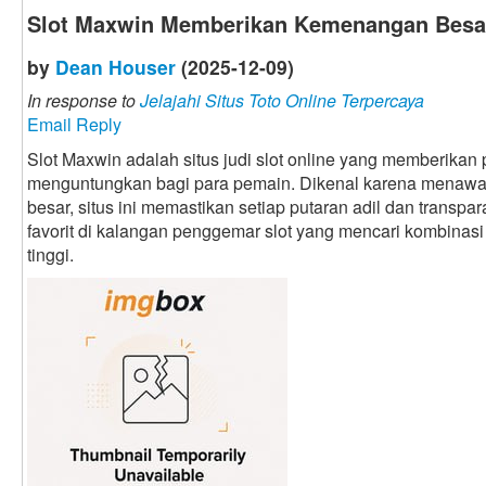
Slot Maxwin Memberikan Kemenangan Besa
by
Dean Houser
(2025-12-09)
In response to
Jelajahi Situs Toto Online Terpercaya
Email Reply
Slot Maxwin adalah situs judi slot online yang memberika
menguntungkan bagi para pemain. Dikenal karena menawa
besar, situs ini memastikan setiap putaran adil dan transpa
favorit di kalangan penggemar slot yang mencari kombinas
tinggi.