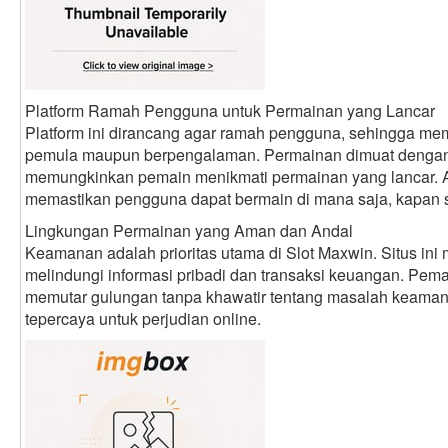
Platform Ramah Pengguna untuk Permainan yang Lancar
Platform ini dirancang agar ramah pengguna, sehingga m
pemula maupun berpengalaman. Permainan dimuat dengan ce
memungkinkan pemain menikmati permainan yang lancar. A
memastikan pengguna dapat bermain di mana saja, kapan 
Lingkungan Permainan yang Aman dan Andal
Keamanan adalah prioritas utama di Slot Maxwin. Situs in
melindungi informasi pribadi dan transaksi keuangan. Pem
memutar gulungan tanpa khawatir tentang masalah keaman
tepercaya untuk perjudian online.