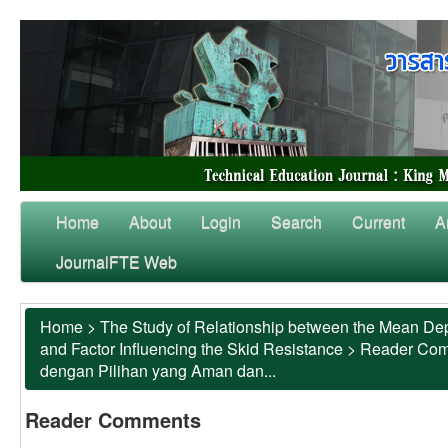
Home
About
Login
Search
Current
A
JournalFTE Web
Home
>
The Study of Relationship between the Mean Dep
and Factor Influencing the Skid Resistance
>
Reader Co
dengan Pilihan yang Aman dan...
Reader Comments