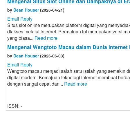
Mengenal Situs Slot Online dan Dampaknya di Era
by
Dean Houser
(2026-04-21)
Email Reply
Situs slot online merupakan platform digital yang menyedi
diakses melalui internet. Permainan ini merupakan versi mo
yang biasa...
Read more
Mengenal Wengtoto Macau dalam Dunia Internet
by
Dean Houser
(2026-06-03)
Email Reply
Wengtoto macau menjadi salah satu istilah yang semakin 
digital modern. Kemajuan teknologi internet membuat berb
dengan sangat cepat dan...
Read more
ISSN: -