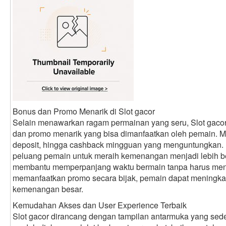
Bonus dan Promo Menarik di Slot gacor
Selain menawarkan ragam permainan yang seru, Slot gaco
dan promo menarik yang bisa dimanfaatkan oleh pemain. Mu
deposit, hingga cashback mingguan yang menguntungkan
peluang pemain untuk meraih kemenangan menjadi lebih be
membantu memperpanjang waktu bermain tanpa harus men
memanfaatkan promo secara bijak, pemain dapat meningk
kemenangan besar.
Kemudahan Akses dan User Experience Terbaik
Slot gacor dirancang dengan tampilan antarmuka yang sed