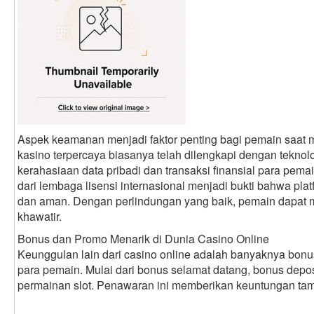
Aspek keamanan menjadi faktor penting bagi pemain saat me
kasino terpercaya biasanya telah dilengkapi dengan teknol
kerahasiaan data pribadi dan transaksi finansial para pemain
dari lembaga lisensi internasional menjadi bukti bahwa plat
dan aman. Dengan perlindungan yang baik, pemain dapat 
khawatir.
Bonus dan Promo Menarik di Dunia Casino Online
Keunggulan lain dari casino online adalah banyaknya bon
para pemain. Mulai dari bonus selamat datang, bonus deposi
permainan slot. Penawaran ini memberikan keuntungan t