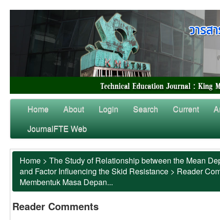
Home
About
Login
Search
Current
A
JournalFTE Web
Home
>
The Study of Relationship between the Mean Dep
and Factor Influencing the Skid Resistance
>
Reader Co
Membentuk Masa Depan...
Reader Comments